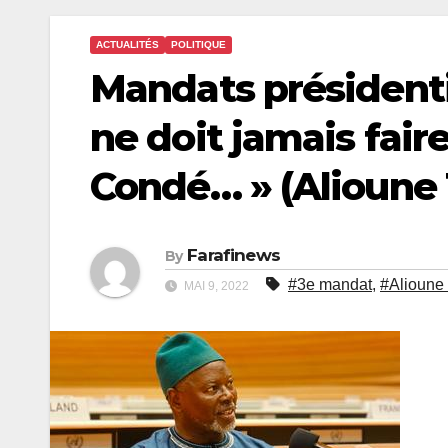
ACTUALITÉS
POLITIQUE
Mandats présidenti
ne doit jamais fair
Condé… » (Alioune 
Farafinews
By
#3e mandat
,
#Alioune
MAI 9, 2022