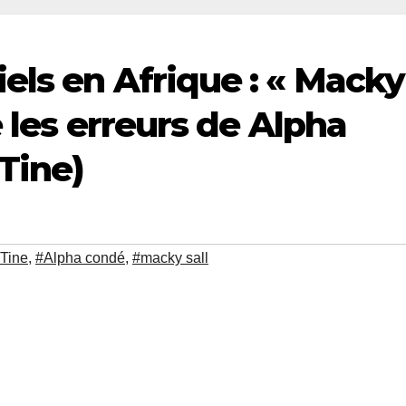
els en Afrique : « Macky
e les erreurs de Alpha
Tine)
 Tine
,
#Alpha condé
,
#macky sall