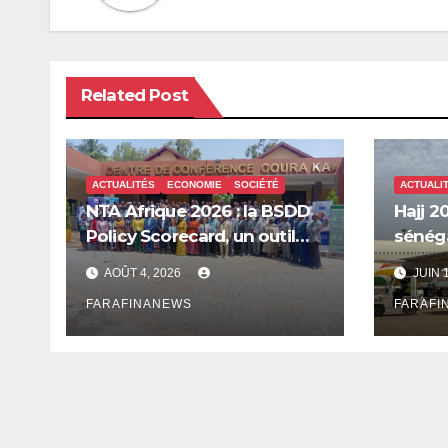
Related Post
ACTUALITÉS
ECONOMIE
SOCIÉTÉ
ACTUALI
NTA Afrique 2026 : la BSDD
Hajj 20
Policy Scorecard, un outil
sénéga
pour mieux orienter les
Mecque
AOÛT 4, 2026
JUIN 
dépenses publiques
innova
FARAFINANEWS
FARAFI