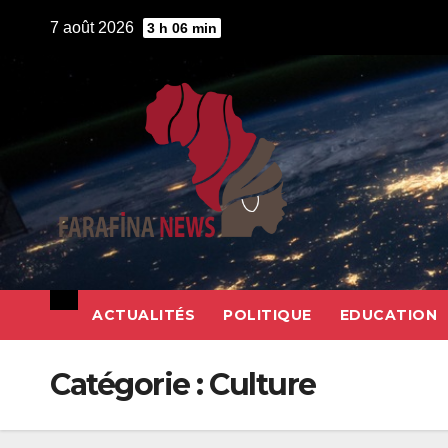
Skip
7 août 2026
3 h 06 min
to
content
ACTUALITÉS
POLITIQUE
EDUCATION
Catégorie :
Culture