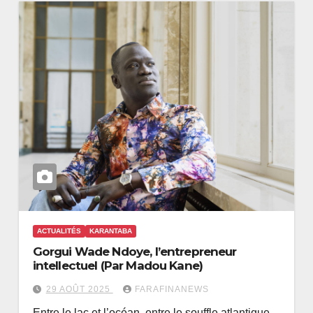
ACTUALITÉS
KARANTABA
Gorgui Wade Ndoye, l’entrepreneur
intellectuel (Par Madou Kane)
29 AOÛT 2025
FARAFINANEWS
Entre le lac et l’océan, entre le souffle atlantique