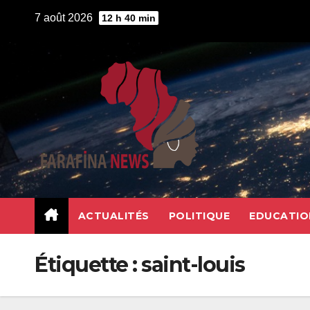
Skip
7 août 2026
12 h 40 min
to
content
ACTUALITÉS
POLITIQUE
EDUCATIO
Étiquette :
saint-louis