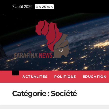
Skip
7 août 2026
3 h 25 min
to
content
ACTUALITÉS
POLITIQUE
EDUCATION
Catégorie :
Société