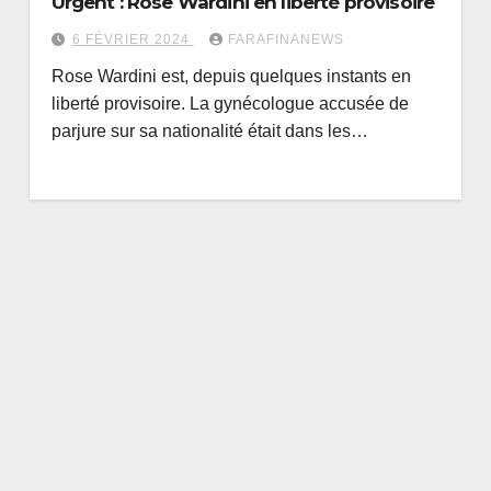
Urgent : Rose Wardini en liberté provisoire
6 FÉVRIER 2024
FARAFINANEWS
Rose Wardini est, depuis quelques instants en
liberté provisoire. La gynécologue accusée de
parjure sur sa nationalité était dans les…