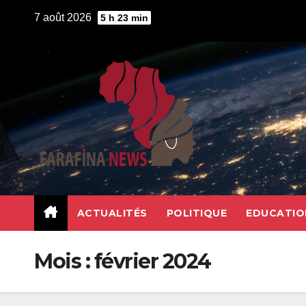
Skip
7 août 2026
5 h 23 min
to
content
ACTUALITÉS
POLITIQUE
EDUCATIO
Mois :
février 2024