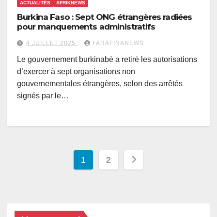
ACTUALITÉS
AFRIKNEWS
Burkina Faso : Sept ONG étrangères radiées
pour manquements administratifs
4 JUILLET 2025
FARAFINANEWS
Le gouvernement burkinabè a retiré les autorisations
d’exercer à sept organisations non
gouvernementales étrangères, selon des arrêtés
signés par le…
Pagination
1
2
des
publications