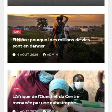
AMA
El Niño : pourquoi des millions de vies
sont en danger
4 AOÛT 2026
ADMIN
AMA
L’Afrique de l’Ouest et du Centre
menacée par une catastrophe
alimentaire
1 AOÛT 2026
ADMIN