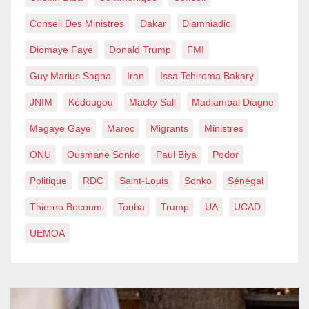
Conseil Des Ministres
Dakar
Diamniadio
Diomaye Faye
Donald Trump
FMI
Guy Marius Sagna
Iran
Issa Tchiroma Bakary
JNIM
Kédougou
Macky Sall
Madiambal Diagne
Magaye Gaye
Maroc
Migrants
Ministres
ONU
Ousmane Sonko
Paul Biya
Podor
Politique
RDC
Saint-Louis
Sonko
Sénégal
Thierno Bocoum
Touba
Trump
UA
UCAD
UEMOA