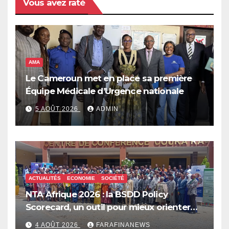
Vous avez raté
AMA
Le Cameroun met en place sa première
Équipe Médicale d’Urgence nationale
5 AOÛT 2026
ADMIN
ACTUALITÉS
ECONOMIE
SOCIÉTÉ
NTA Afrique 2026 : la BSDD Policy
Scorecard, un outil pour mieux orienter
les dépenses publiques
4 AOÛT 2026
FARAFINANEWS