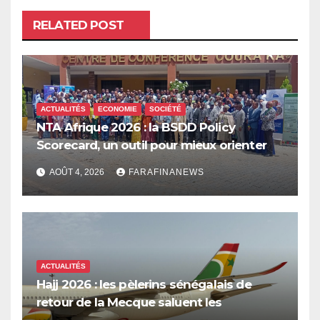
RELATED POST
ACTUALITÉS
ECONOMIE
SOCIÉTÉ
NTA Afrique 2026 : la BSDD Policy
Scorecard, un outil pour mieux orienter
les dépenses publiques
AOÛT 4, 2026
FARAFINANEWS
ACTUALITÉS
Hajj 2026 : les pèlerins sénégalais de
retour de la Mecque saluent les