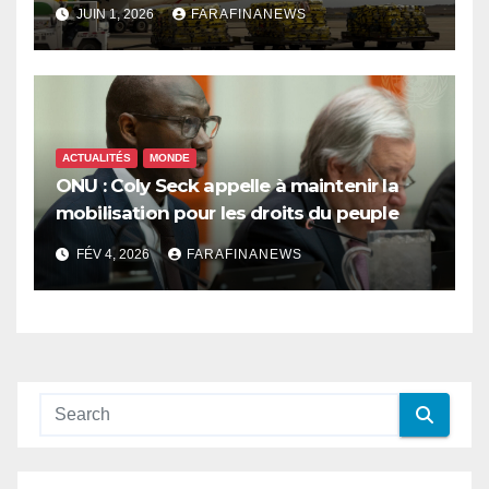
innovations d’Air Sénégal SA
JUIN 1, 2026
FARAFINANEWS
ACTUALITÉS
MONDE
ONU : Coly Seck appelle à maintenir la
mobilisation pour les droits du peuple
palestinien
FÉV 4, 2026
FARAFINANEWS