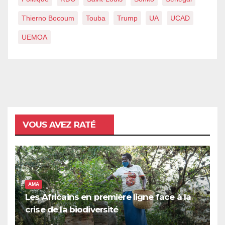
Thierno Bocoum
Touba
Trump
UA
UCAD
UEMOA
VOUS AVEZ RATÉ
AMA
Les Africains en première ligne face à la
crise de la biodiversité