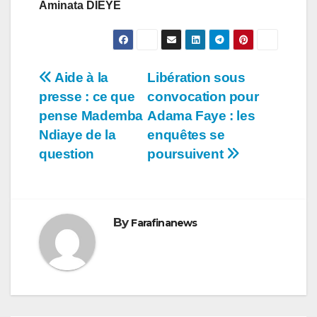
Aminata DIEYE
Navigation
Aide à la
Libération sous
presse : ce que
convocation pour
de
pense Mademba
Adama Faye : les
l’article
Ndiaye de la
enquêtes se
question
poursuivent
By
Farafinanews