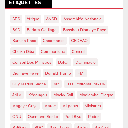
ÉTIQUETTES
AES
Afrique
ANSD
Assemblée Nationale
BAD
Badara Gadiaga
Bassirou Diomaye Faye
Burkina Faso
Casamance
CEDEAO
Cheikh Diba
Communiqué
Conseil
Conseil Des Ministres
Dakar
Diamniadio
Diomaye Faye
Donald Trump
FMI
Guy Marius Sagna
Iran
Issa Tchiroma Bakary
JNIM
Kédougou
Macky Sall
Madiambal Diagne
Magaye Gaye
Maroc
Migrants
Ministres
ONU
Ousmane Sonko
Paul Biya
Podor
Politique
RDC
Saint-Louis
Sonko
Sénégal