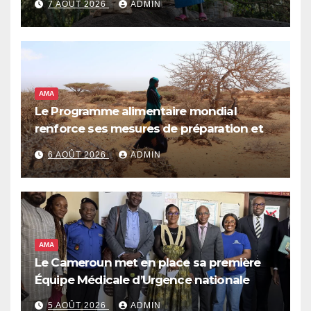
7 AOÛT 2026
ADMIN
AMA
Le Programme alimentaire mondial
renforce ses mesures de préparation et
de réponse face à la menace d’El Niño,
6 AOÛT 2026
ADMIN
qui pourrait plonger des dizaines de
millions de personnes dans l’insécurité
alimentaire aiguë
AMA
Le Cameroun met en place sa première
Équipe Médicale d’Urgence nationale
5 AOÛT 2026
ADMIN