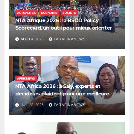
ACTUALITÉS
ECONOMIE
SOCIÉTÉ
NTA Afrique 2026 : la BSDD Policy
Scorecard, un outil pour mieux orienter
les dépenses publiques
AOÛT 4, 2026
FARAFINANEWS
AFRIKNEWS
NTA Africa 2026 : à Saly, experts et
décideurs plaident pour une meilleure
prise en compte de l’économie des soins
JUIL 28, 2026
FARAFINANEWS
en Afrique