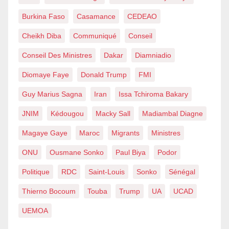
Burkina Faso
Casamance
CEDEAO
Cheikh Diba
Communiqué
Conseil
Conseil Des Ministres
Dakar
Diamniadio
Diomaye Faye
Donald Trump
FMI
Guy Marius Sagna
Iran
Issa Tchiroma Bakary
JNIM
Kédougou
Macky Sall
Madiambal Diagne
Magaye Gaye
Maroc
Migrants
Ministres
ONU
Ousmane Sonko
Paul Biya
Podor
Politique
RDC
Saint-Louis
Sonko
Sénégal
Thierno Bocoum
Touba
Trump
UA
UCAD
UEMOA