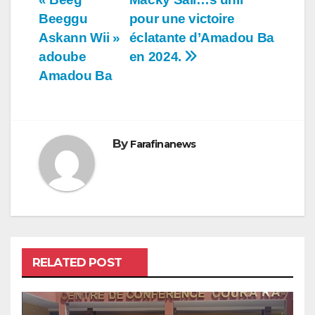
l’article
Beeggu
pour une victoire
Askann Wii »
éclatante d’Amadou Ba
adoube
en 2024.
Amadou Ba
By
Farafinanews
RELATED POST