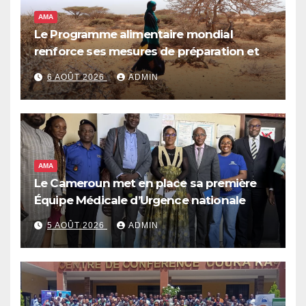
AMA
Le Programme alimentaire mondial
renforce ses mesures de préparation et
de réponse face à la menace d’El Niño,
6 AOÛT 2026
ADMIN
qui pourrait plonger des dizaines de
millions de personnes dans l’insécurité
alimentaire aiguë
AMA
Le Cameroun met en place sa première
Équipe Médicale d’Urgence nationale
5 AOÛT 2026
ADMIN