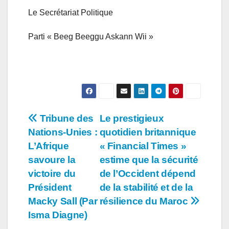
Le Secrétariat Politique
Parti « Beeg Beeggu Askann Wii »
Navigation
Tribune des
Le prestigieux
Nations-Unies :
quotidien britannique
de
L’Afrique
« Financial Times »
l’article
savoure la
estime que la sécurité
victoire du
de l’Occident dépend
Président
de la stabilité et de la
Macky Sall (Par
résilience du Maroc
Isma Diagne)