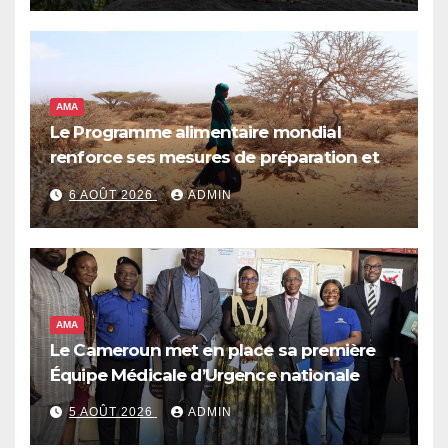
AMA
Le Programme alimentaire mondial
renforce ses mesures de préparation et
de réponse face à la menace d’El Niño,
6 AOÛT 2026
ADMIN
qui pourrait plonger des dizaines de
millions de personnes dans l’insécurité
alimentaire aiguë
AMA
Le Cameroun met en place sa première
Équipe Médicale d’Urgence nationale
5 AOÛT 2026
ADMIN