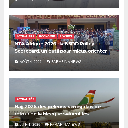
ACTUALITÉS
ECONOMIE
SOCIÉTÉ
NTA Afrique 2026 : la BSDD Policy
Scorecard, un outil pour mieux orienter
les dépenses publiques
AOÛT 4, 2026
FARAFINANEWS
ACTUALITÉS
Hajj 2026 : les pèlerins sénégalais de
retour de la Mecque saluent les
innovations d’Air Sénégal SA
JUIN 1, 2026
FARAFINANEWS