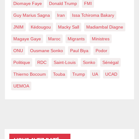
Diomaye Faye
Donald Trump
FMI
Guy Marius Sagna
Iran
Issa Tchiroma Bakary
JNIM
Kédougou
Macky Sall
Madiambal Diagne
Magaye Gaye
Maroc
Migrants
Ministres
ONU
Ousmane Sonko
Paul Biya
Podor
Politique
RDC
Saint-Louis
Sonko
Sénégal
Thierno Bocoum
Touba
Trump
UA
UCAD
UEMOA