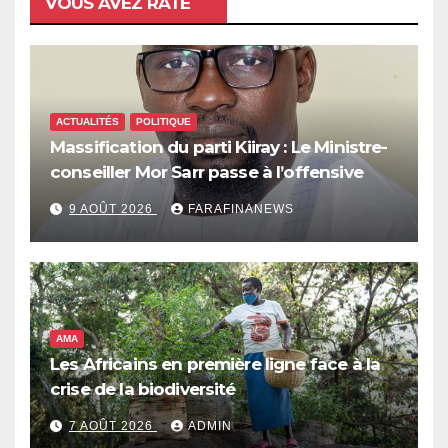
VOUS AVEZ RATÉ
ACTUALITÉS
POLITIQUE
Massification du parti Kiiray : Le Ministre-
conseiller Mor Sarr passe à l’offensive
9 AOÛT 2026
FARAFINANEWS
AMA
Les Africains en première ligne face à la
crise de la biodiversité
7 AOÛT 2026
ADMIN