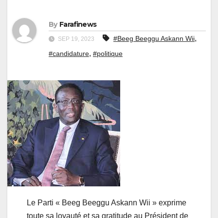
By
Farafinews
,
#Beeg Beeggu Askann Wii
SEP 19, 2023
,
#candidature
#politique
Le Parti « Beeg Beeggu Askann Wii » exprime
toute sa loyauté et sa gratitude au Président de