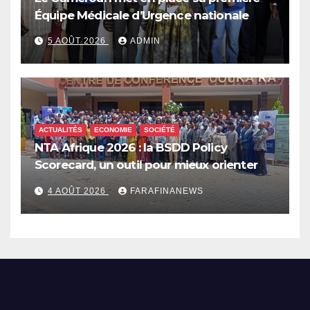
Équipe Médicale d’Urgence nationale
5 AOÛT 2026
ADMIN
ACTUALITÉS
ECONOMIE
SOCIÉTÉ
NTA Afrique 2026 : la BSDD Policy
Scorecard, un outil pour mieux orienter
les dépenses publiques
4 AOÛT 2026
FARAFINANEWS