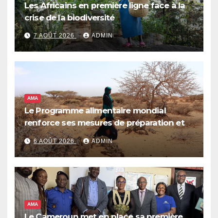
Les Africains en première ligne face à la
crise de la biodiversité
7 AOÛT 2026
ADMIN
AMA
Le Programme alimentaire mondial
renforce ses mesures de préparation et
de réponse face à la menace d’El Niño,
6 AOÛT 2026
ADMIN
qui pourrait plonger des dizaines de
millions de personnes dans l’insécurité
alimentaire aiguë
AMA
Le Cameroun met en place sa première