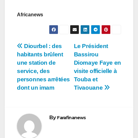
Africanews
Navigation
Diourbel : des
Le Président
habitants brûlent
Bassirou
de
une station de
Diomaye Faye en
l’article
service, des
visite officielle à
personnes arrêtées
Touba et
dont un imam
Tivaouane
By
Farafinanews