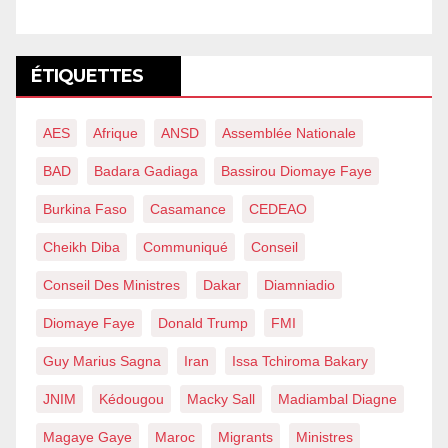
ÉTIQUETTES
AES
Afrique
ANSD
Assemblée Nationale
BAD
Badara Gadiaga
Bassirou Diomaye Faye
Burkina Faso
Casamance
CEDEAO
Cheikh Diba
Communiqué
Conseil
Conseil Des Ministres
Dakar
Diamniadio
Diomaye Faye
Donald Trump
FMI
Guy Marius Sagna
Iran
Issa Tchiroma Bakary
JNIM
Kédougou
Macky Sall
Madiambal Diagne
Magaye Gaye
Maroc
Migrants
Ministres