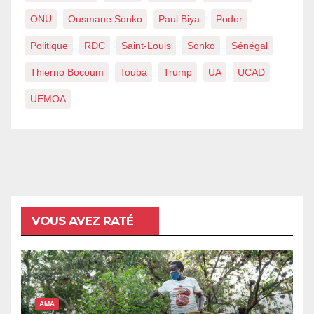
ONU
Ousmane Sonko
Paul Biya
Podor
Politique
RDC
Saint-Louis
Sonko
Sénégal
Thierno Bocoum
Touba
Trump
UA
UCAD
UEMOA
VOUS AVEZ RATÉ
AMA