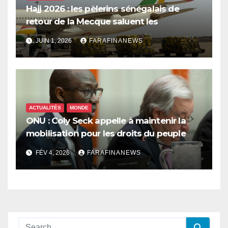
Hajj 2026 : les pèlerins sénégalais de
retour de la Mecque saluent les
innovations d’Air Sénégal SA
JUIN 1, 2026
FARAFINANEWS
ACTUALITÉS
MONDE
ONU : Coly Seck appelle à maintenir la
mobilisation pour les droits du peuple
palestinien
FÉV 4, 2026
FARAFINANEWS