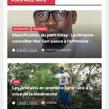
VOUS AVEZ RATÉ
ACTUALITÉS
POLITIQUE
Massification du parti Kiiray : Le Ministre-
conseiller Mor Sarr passe à l’offensive
9 AOÛT 2026
FARAFINANEWS
AMA
Les Africains en première ligne face à la
crise de la biodiversité
7 AOÛT 2026
ADMIN