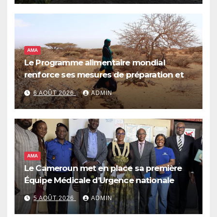
AMA
Le Programme alimentaire mondial
renforce ses mesures de préparation et
de réponse face à la menace d’El Niño,
6 AOÛT 2026
ADMIN
qui pourrait plonger des dizaines de
millions de personnes dans l’insécurité
alimentaire aiguë
AMA
Le Cameroun met en place sa première
Équipe Médicale d’Urgence nationale
5 AOÛT 2026
ADMIN