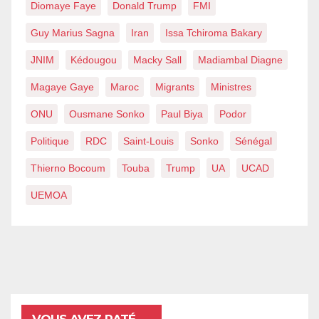
Diomaye Faye
Donald Trump
FMI
Guy Marius Sagna
Iran
Issa Tchiroma Bakary
JNIM
Kédougou
Macky Sall
Madiambal Diagne
Magaye Gaye
Maroc
Migrants
Ministres
ONU
Ousmane Sonko
Paul Biya
Podor
Politique
RDC
Saint-Louis
Sonko
Sénégal
Thierno Bocoum
Touba
Trump
UA
UCAD
UEMOA