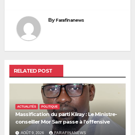
By
Farafinanews
RELATED POST
ACTUALITÉS
POLITIQUE
Massification du parti Kiiray : Le Ministre-
conseiller Mor Sarr passe à l’offensive
AOÛT 9, 2026
FARAFINANEWS