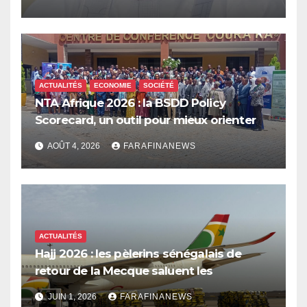
ACTUALITÉS
ECONOMIE
SOCIÉTÉ
NTA Afrique 2026 : la BSDD Policy
Scorecard, un outil pour mieux orienter
les dépenses publiques
AOÛT 4, 2026
FARAFINANEWS
ACTUALITÉS
Hajj 2026 : les pèlerins sénégalais de
retour de la Mecque saluent les
innovations d’Air Sénégal SA
JUIN 1, 2026
FARAFINANEWS