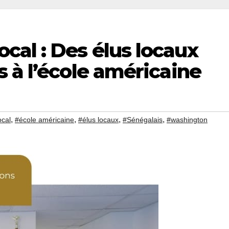
cal : Des élus locaux
 à l’école américaine
,
,
,
,
ocal
#école américaine
#élus locaux
#Sénégalais
#washington