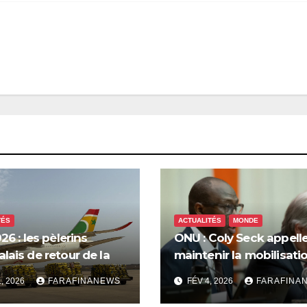
TÉS
ACTUALITÉS
MONDE
26 : les pèlerins
ONU : Coly Seck appelle
lais de retour de la
maintenir la mobilisati
 saluent les
pour les droits du peup
1, 2026
FARAFINANEWS
FÉV 4, 2026
FARAFINA
tions d’Air Sénégal SA
palestinien