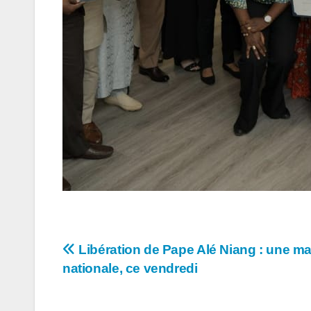
Navigation
Libération de Pape Alé Niang : une m
nationale, ce vendredi
de