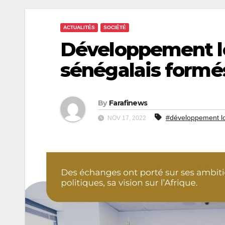
ACTUALITÉS
SOCIÉTÉ
Développement lo
sénégalais formés
By
Farafinews
#développement l
NOV 17, 2022