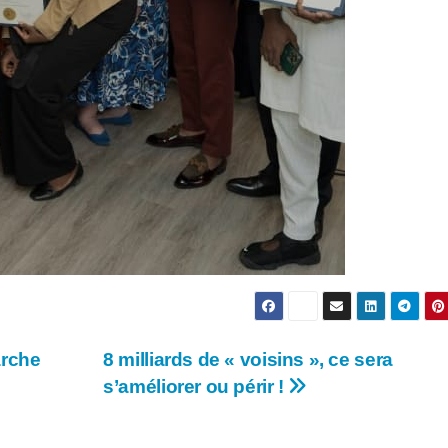
arche
8 milliards de « voisins », ce sera
s’améliorer ou périr !