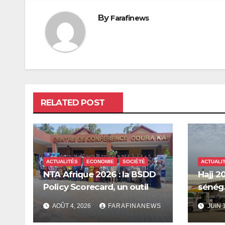
l’article
By
Farafinews
RELATED POST
ACTUALITÉS
ECONOMIE
SOCIÉTÉ
ACTUALI
NTA Afrique 2026 : la BSDD
Hajj 20
Policy Scorecard, un outil
sénéga
pour mieux orienter les
Mecque
AOÛT 4, 2026
FARAFINANEWS
JUIN 
dépenses publiques
innova