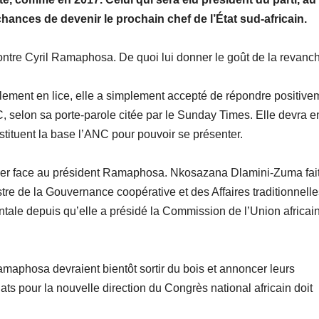
ances de devenir le prochain chef de l’État sud-africain.
ontre Cyril Ramaphosa. De quoi lui donner le goût de la revanc
lement en lice, elle a simplement accepté de répondre positive
C, selon sa porte-parole citée par le Sunday Times. Elle devra e
stituent la base l’ANC pour pouvoir se présenter.
irmer face au président Ramaphosa. Nkosazana Dlamini-Zuma fai
tre de la Gouvernance coopérative et des Affaires traditionnelle
nentale depuis qu’elle a présidé la Commission de l’Union africai
amaphosa devraient bientôt sortir du bois et annoncer leurs
ts pour la nouvelle direction du Congrès national africain doit