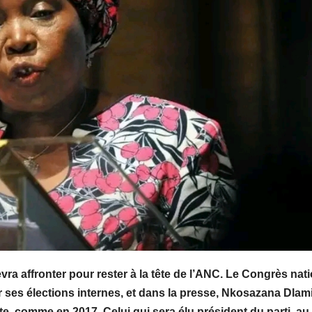
vra affronter pour rester à la tête de l’ANC. Le Congrès nat
 ses élections internes, et dans la presse, Nkosazana Dlami
te, comme en 2017. Celui qui sera élu président du parti, au