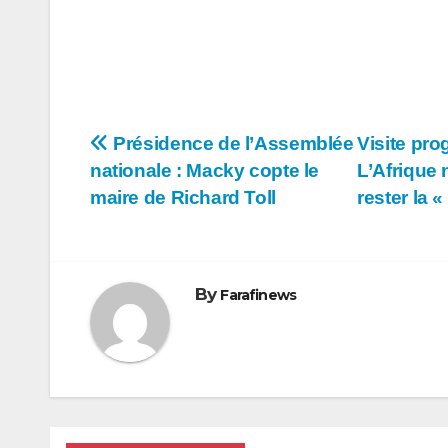
Navigation
Présidence de l’Assemblée
Visite pro
nationale : Macky copte le
L’Afrique 
de
maire de Richard Toll
rester la «
l’article
By
Farafinews