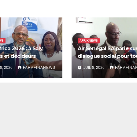
WS
AFRIKNEWS
rica 2026 : à Saly,
Air Sénégal SA parie sur
s et décideurs
dialogue social pour to
nt pour une meilleure
une nouvelle page
8, 2026
FARAFINANEWS
JUIL 8, 2026
FARAFINA
en compte de
omie des soins en
e