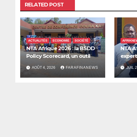
RELATED POST
ACTUALITÉS
ECONOMIE
SOCIÉTÉ
AFRIKNE
NTA Afrique 2026 : la BSDD
NTA Af
Policy Scorecard, un outil
expert
pour mieux orienter les
plaide
AOÛT 4, 2026
FARAFINANEWS
JUIL 2
dépenses publiques
prise 
l’écon
Afriqu