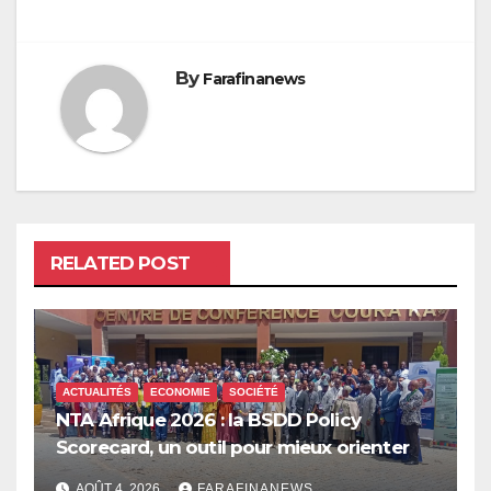
By
Farafinanews
RELATED POST
ACTUALITÉS
ECONOMIE
SOCIÉTÉ
NTA Afrique 2026 : la BSDD Policy
Scorecard, un outil pour mieux orienter
les dépenses publiques
AOÛT 4, 2026
FARAFINANEWS