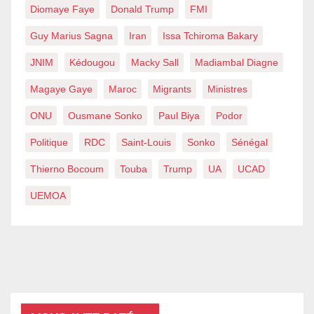
Diomaye Faye
Donald Trump
FMI
Guy Marius Sagna
Iran
Issa Tchiroma Bakary
JNIM
Kédougou
Macky Sall
Madiambal Diagne
Magaye Gaye
Maroc
Migrants
Ministres
ONU
Ousmane Sonko
Paul Biya
Podor
Politique
RDC
Saint-Louis
Sonko
Sénégal
Thierno Bocoum
Touba
Trump
UA
UCAD
UEMOA