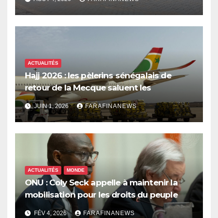
ACTUALITÉS
Hajj 2026 : les pèlerins sénégalais de
retour de la Mecque saluent les
innovations d’Air Sénégal SA
JUIN 1, 2026
FARAFINANEWS
ACTUALITÉS
MONDE
ONU : Coly Seck appelle à maintenir la
mobilisation pour les droits du peuple
palestinien
FÉV 4, 2026
FARAFINANEWS