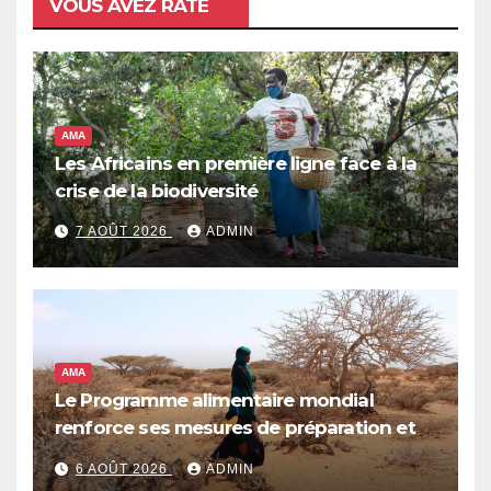
VOUS AVEZ RATÉ
AMA
Les Africains en première ligne face à la
crise de la biodiversité
7 AOÛT 2026
ADMIN
AMA
Le Programme alimentaire mondial
renforce ses mesures de préparation et
de réponse face à la menace d’El Niño,
6 AOÛT 2026
ADMIN
qui pourrait plonger des dizaines de