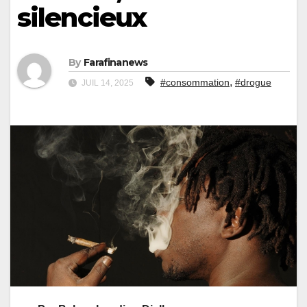
silencieux
By
Farafinanews
,
#consommation
#drogue
JUIL 14, 2025