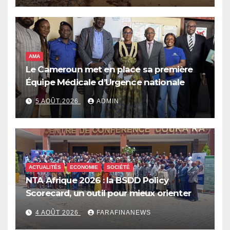
millions de personnes dans l’insécurité
alimentaire aiguë
AMA
Le Cameroun met en place sa première
Équipe Médicale d’Urgence nationale
5 AOÛT 2026
ADMIN
ACTUALITÉS
ECONOMIE
SOCIÉTÉ
NTA Afrique 2026 : la BSDD Policy
Scorecard, un outil pour mieux orienter
les dépenses publiques
4 AOÛT 2026
FARAFINANEWS