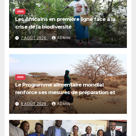
AMA
Les Africains en première ligne face à la
crise de la biodiversité
7 AOÛT 2026
ADMIN
AMA
Le Programme alimentaire mondial
renforce ses mesures de préparation et
de réponse face à la menace d’El Niño,
6 AOÛT 2026
ADMIN
qui pourrait plonger des dizaines de
millions de personnes dans l’insécurité
alimentaire aiguë