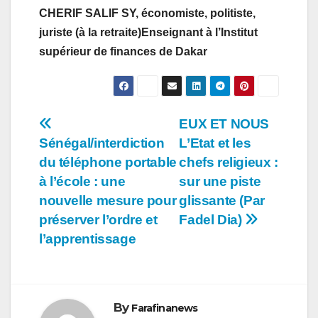
CHERIF SALIF SY, économiste, politiste,
juriste (à la retraite)Enseignant à l’Institut
supérieur de finances de Dakar
Navigation
EUX ET NOUS
Sénégal/interdiction
L’Etat et les
de
du téléphone portable
chefs religieux :
l’article
à l’école : une
sur une piste
nouvelle mesure pour
glissante (Par
préserver l’ordre et
Fadel Dia)
l’apprentissage
By
Farafinanews