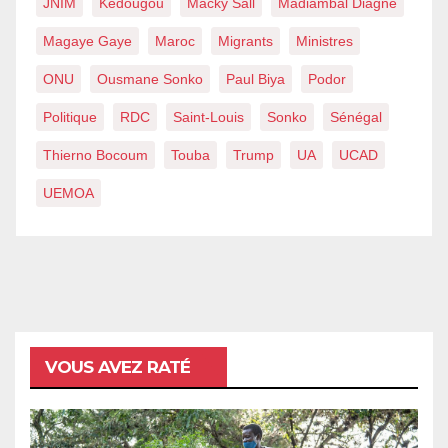
JNIM
Kédougou
Macky Sall
Madiambal Diagne
Magaye Gaye
Maroc
Migrants
Ministres
ONU
Ousmane Sonko
Paul Biya
Podor
Politique
RDC
Saint-Louis
Sonko
Sénégal
Thierno Bocoum
Touba
Trump
UA
UCAD
UEMOA
VOUS AVEZ RATÉ