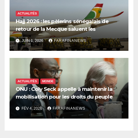
ACTUALITÉS
Hajj 2026 : les pèlerins sénégalais de
retour de la Mecque saluent les
innovations d’Air Sénégal SA
JUIN 1, 2026
FARAFINANEWS
ACTUALITÉS
MONDE
ONU : Coly Seck appelle à maintenir la
mobilisation pour les droits du peuple
palestinien
FÉV 4, 2026
FARAFINANEWS