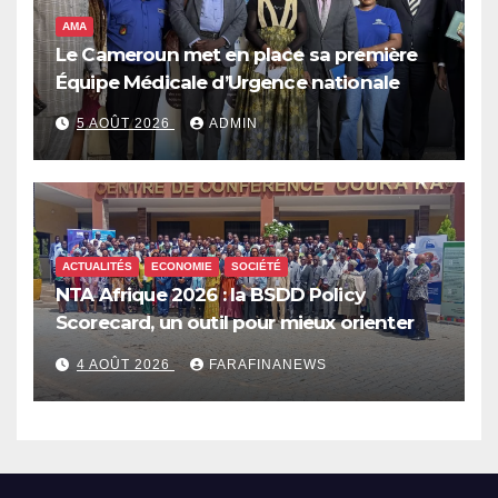
AMA
Le Cameroun met en place sa première
Équipe Médicale d’Urgence nationale
5 AOÛT 2026
ADMIN
ACTUALITÉS
ECONOMIE
SOCIÉTÉ
NTA Afrique 2026 : la BSDD Policy
Scorecard, un outil pour mieux orienter
les dépenses publiques
4 AOÛT 2026
FARAFINANEWS