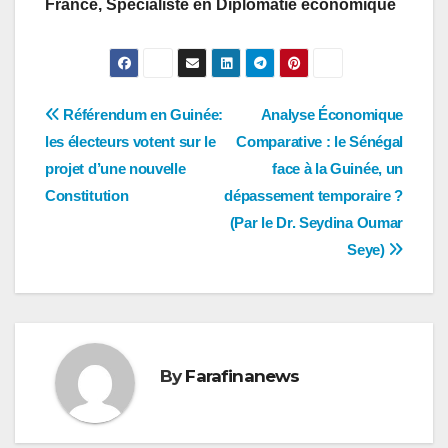
France, Spécialiste en Diplomatie économique
Navigation
Référendum en Guinée:
Analyse Économique
les électeurs votent sur le
Comparative : le Sénégal
de
projet d’une nouvelle
face à la Guinée, un
l’article
Constitution
dépassement temporaire ?
(Par le Dr. Seydina Oumar
Seye)
By
Farafinanews