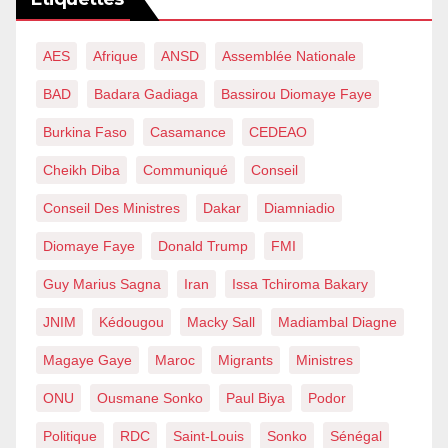
AES
Afrique
ANSD
Assemblée Nationale
BAD
Badara Gadiaga
Bassirou Diomaye Faye
Burkina Faso
Casamance
CEDEAO
Cheikh Diba
Communiqué
Conseil
Conseil Des Ministres
Dakar
Diamniadio
Diomaye Faye
Donald Trump
FMI
Guy Marius Sagna
Iran
Issa Tchiroma Bakary
JNIM
Kédougou
Macky Sall
Madiambal Diagne
Magaye Gaye
Maroc
Migrants
Ministres
ONU
Ousmane Sonko
Paul Biya
Podor
Politique
RDC
Saint-Louis
Sonko
Sénégal