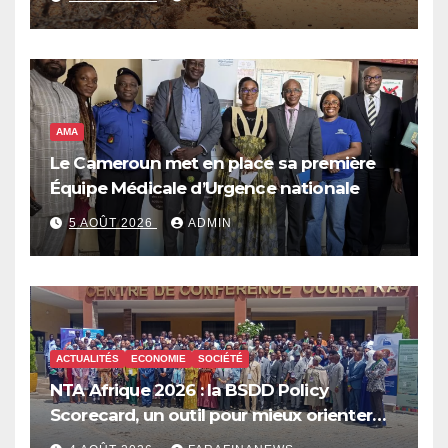
qui pourrait plonger des dizaines de
millions de personnes dans l’insécurité
alimentaire aiguë
AMA
Le Cameroun met en place sa première
Équipe Médicale d’Urgence nationale
5 AOÛT 2026
ADMIN
ACTUALITÉS
ECONOMIE
SOCIÉTÉ
NTA Afrique 2026 : la BSDD Policy
Scorecard, un outil pour mieux orienter
les dépenses publiques