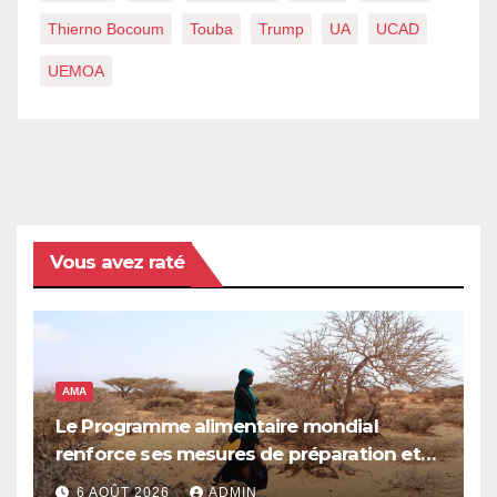
Thierno Bocoum
Touba
Trump
UA
UCAD
UEMOA
Vous avez raté
AMA
Le Programme alimentaire mondial
renforce ses mesures de préparation et
de réponse face à la menace d’El Niño,
6 AOÛT 2026
ADMIN