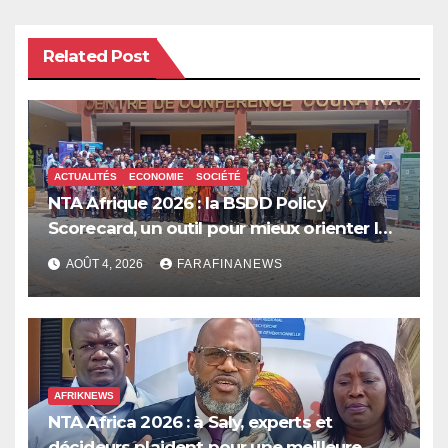
Related Post
ACTUALITÉS
ECONOMIE
SOCIÉTÉ
NTA Afrique 2026 : la BSDD Policy
Scorecard, un outil pour mieux orienter les
dépenses publiques
AOÛT 4, 2026
FARAFINANEWS
AFRIKNEWS
NTA Africa 2026 : à Saly, experts et
décideurs plaident pour une meilleure