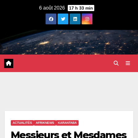
Skip
6 août 2026
17 h 33 min
to
content
ACTUALITÉS
AFRIKNEWS
KARANTABA
Messieurs et Mesdames