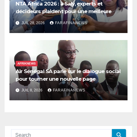
NTA Africa 2026 : à Saly, experts et
décideurs plaident pour une meilleure
prise en compte de l’économie des soins
JUIL 28, 2026
FARAFINANEWS
en Afrique
AFRIKNEWS
Air Sénégal SA parie sur le dialogue social
pour tourner une nouvelle page
JUIL 8, 2026
FARAFINANEWS