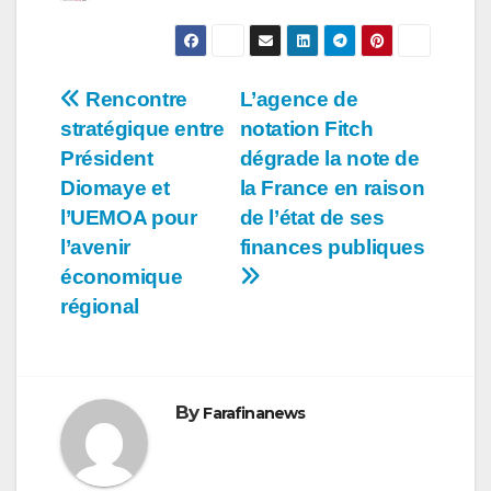
Navigation
Rencontre
L’agence de
stratégique entre
notation Fitch
de
Président
dégrade la note de
l’article
Diomaye et
la France en raison
l’UEMOA pour
de l’état de ses
l’avenir
finances publiques
économique
régional
By
Farafinanews