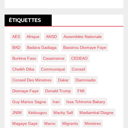
ÉTIQUETTES
AES
Afrique
ANSD
Assemblée Nationale
BAD
Badara Gadiaga
Bassirou Diomaye Faye
Burkina Faso
Casamance
CEDEAO
Cheikh Diba
Communiqué
Conseil
Conseil Des Ministres
Dakar
Diamniadio
Diomaye Faye
Donald Trump
FMI
Guy Marius Sagna
Iran
Issa Tchiroma Bakary
JNIM
Kédougou
Macky Sall
Madiambal Diagne
Magaye Gaye
Maroc
Migrants
Ministres