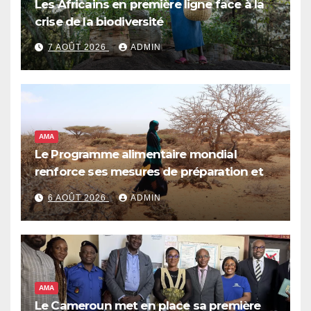
Les Africains en première ligne face à la
crise de la biodiversité
7 AOÛT 2026
ADMIN
AMA
Le Programme alimentaire mondial
renforce ses mesures de préparation et
de réponse face à la menace d’El Niño,
6 AOÛT 2026
ADMIN
qui pourrait plonger des dizaines de
millions de personnes dans l’insécurité
alimentaire aiguë
AMA
Le Cameroun met en place sa première