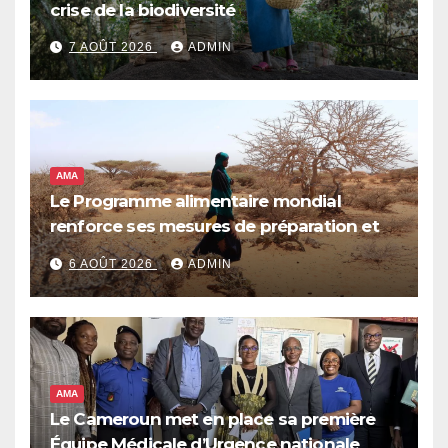
crise de la biodiversité
7 AOÛT 2026
ADMIN
AMA
Le Programme alimentaire mondial
renforce ses mesures de préparation et
de réponse face à la menace d’El Niño,
6 AOÛT 2026
ADMIN
qui pourrait plonger des dizaines de
millions de personnes dans l’insécurité
alimentaire aiguë
AMA
Le Cameroun met en place sa première
Équipe Médicale d’Urgence nationale