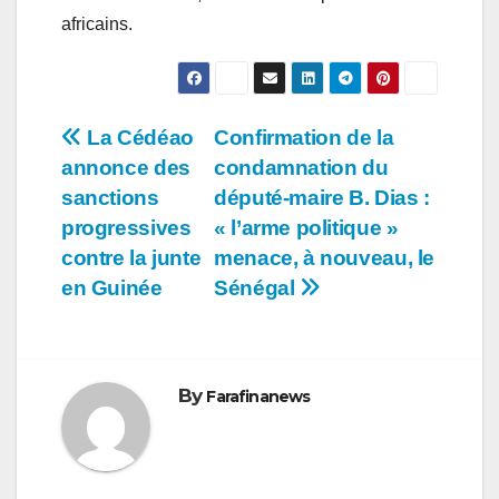
africains.
Navigation
La Cédéao
Confirmation de la
annonce des
condamnation du
de
sanctions
député-maire B. Dias :
l’article
progressives
« l’arme politique »
contre la junte
menace, à nouveau, le
en Guinée
Sénégal
By
Farafinanews