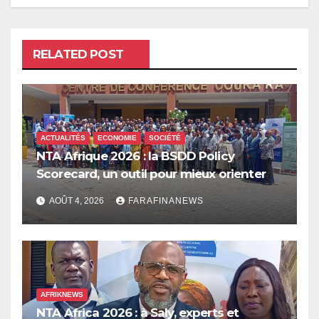
RELATED POST
ACTUALITÉS
ECONOMIE
SOCIÉTÉ
NTA Afrique 2026 : la BSDD Policy
Scorecard, un outil pour mieux orienter
les dépenses publiques
AOÛT 4, 2026
FARAFINANEWS
AFRIKNEWS
NTA Africa 2026 : à Saly, experts et