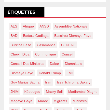
ÉTIQUETTES
AES
Afrique
ANSD
Assemblée Nationale
BAD
Badara Gadiaga
Bassirou Diomaye Faye
Burkina Faso
Casamance
CEDEAO
Cheikh Diba
Communiqué
Conseil
Conseil Des Ministres
Dakar
Diamniadio
Diomaye Faye
Donald Trump
FMI
Guy Marius Sagna
Iran
Issa Tchiroma Bakary
JNIM
Kédougou
Macky Sall
Madiambal Diagne
Magaye Gaye
Maroc
Migrants
Ministres