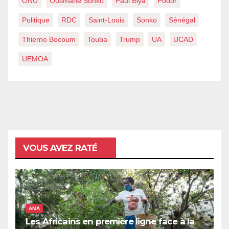
ONU
Ousmane Sonko
Paul Biya
Podor
Politique
RDC
Saint-Louis
Sonko
Sénégal
Thierno Bocoum
Touba
Trump
UA
UCAD
UEMOA
VOUS AVEZ RATÉ
AMA
Les Africains en première ligne face à la