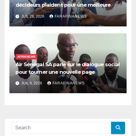
décideurs plaident pour une meilleure
prise en compte de l’économie des soins
JUIL 28, 2026
FARAFINANEWS
en Afrique
AFRIKNEWS
Air Sénégal SA parie sur le dialogue social
pour tourner une nouvelle page
JUIL 8, 2026
FARAFINANEWS