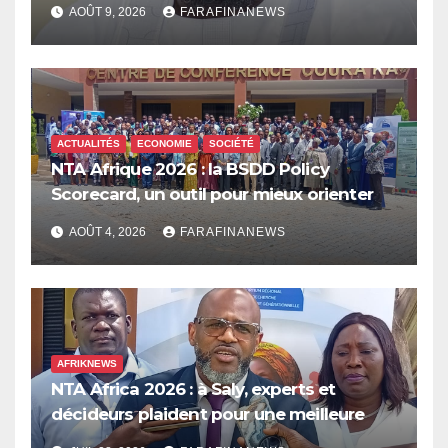
AOÛT 9, 2026
FARAFINANEWS
ACTUALITÉS
ECONOMIE
SOCIÉTÉ
NTA Afrique 2026 : la BSDD Policy
Scorecard, un outil pour mieux orienter
les dépenses publiques
AOÛT 4, 2026
FARAFINANEWS
AFRIKNEWS
NTA Africa 2026 : à Saly, experts et
décideurs plaident pour une meilleure
prise en compte de l’économie des soins