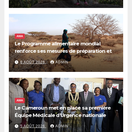
AMA
Le Programme alimentaire mondial
renforce ses mesures de préparation et
de réponse face à la menace d’El Niño,
6 AOÛT 2026
ADMIN
qui pourrait plonger des dizaines de
millions de personnes dans l’insécurité
alimentaire aiguë
AMA
Le Cameroun met en place sa première
Équipe Médicale d’Urgence nationale
5 AOÛT 2026
ADMIN