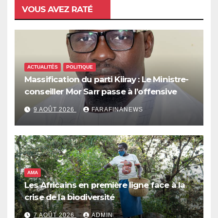
VOUS AVEZ RATÉ
ACTUALITÉS
POLITIQUE
Massification du parti Kiiray : Le Ministre-
conseiller Mor Sarr passe à l’offensive
9 AOÛT 2026
FARAFINANEWS
AMA
Les Africains en première ligne face à la
crise de la biodiversité
7 AOÛT 2026
ADMIN