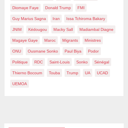
Diomaye Faye
Donald Trump
FMI
Guy Marius Sagna
Iran
Issa Tchiroma Bakary
JNIM
Kédougou
Macky Sall
Madiambal Diagne
Magaye Gaye
Maroc
Migrants
Ministres
ONU
Ousmane Sonko
Paul Biya
Podor
Politique
RDC
Saint-Louis
Sonko
Sénégal
Thierno Bocoum
Touba
Trump
UA
UCAD
UEMOA