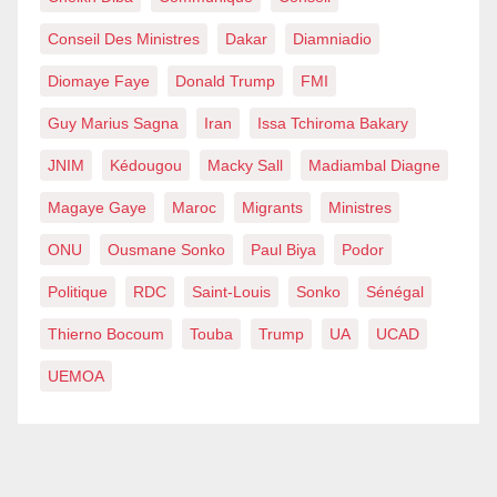
Conseil Des Ministres
Dakar
Diamniadio
Diomaye Faye
Donald Trump
FMI
Guy Marius Sagna
Iran
Issa Tchiroma Bakary
JNIM
Kédougou
Macky Sall
Madiambal Diagne
Magaye Gaye
Maroc
Migrants
Ministres
ONU
Ousmane Sonko
Paul Biya
Podor
Politique
RDC
Saint-Louis
Sonko
Sénégal
Thierno Bocoum
Touba
Trump
UA
UCAD
UEMOA