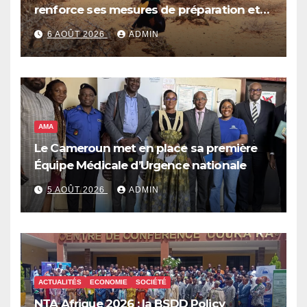
renforce ses mesures de préparation et
de réponse face à la menace d’El Niño,
6 AOÛT 2026
ADMIN
qui pourrait plonger des dizaines de
millions de personnes dans l’insécurité
alimentaire aiguë
AMA
Le Cameroun met en place sa première
Équipe Médicale d’Urgence nationale
5 AOÛT 2026
ADMIN
ACTUALITÉS
ECONOMIE
SOCIÉTÉ
NTA Afrique 2026 : la BSDD Policy