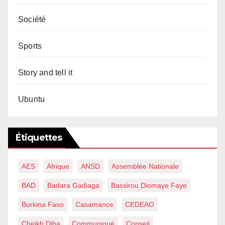
Société
Sports
Story and tell it
Ubuntu
Étiquettes
AES
Afrique
ANSD
Assemblée Nationale
BAD
Badara Gadiaga
Bassirou Diomaye Faye
Burkina Faso
Casamance
CEDEAO
Cheikh Diba
Communiqué
Conseil