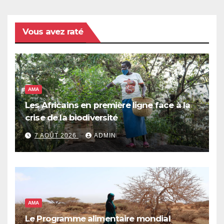
Vous avez raté
AMA
Les Africains en première ligne face à la
crise de la biodiversité
7 AOÛT 2026
ADMIN
AMA
Le Programme alimentaire mondial