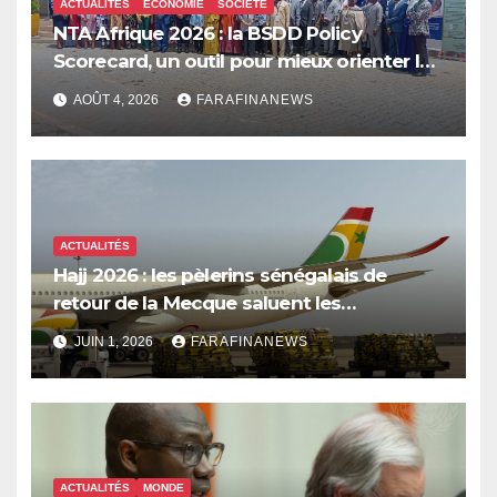
ACTUALITÉS
ECONOMIE
SOCIÉTÉ
NTA Afrique 2026 : la BSDD Policy
Scorecard, un outil pour mieux orienter les
dépenses publiques
AOÛT 4, 2026
FARAFINANEWS
ACTUALITÉS
Hajj 2026 : les pèlerins sénégalais de
retour de la Mecque saluent les
innovations d’Air Sénégal SA
JUIN 1, 2026
FARAFINANEWS
ACTUALITÉS
MONDE