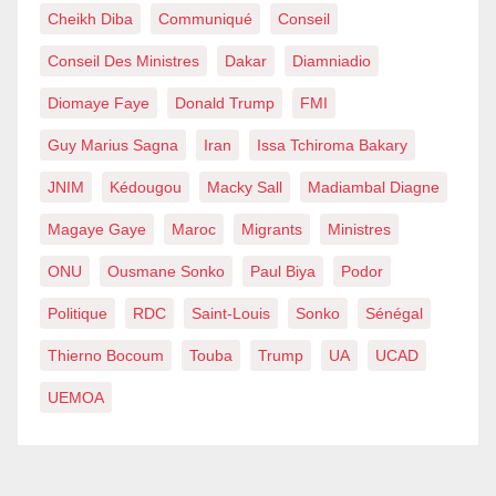
Cheikh Diba
Communiqué
Conseil
Conseil Des Ministres
Dakar
Diamniadio
Diomaye Faye
Donald Trump
FMI
Guy Marius Sagna
Iran
Issa Tchiroma Bakary
JNIM
Kédougou
Macky Sall
Madiambal Diagne
Magaye Gaye
Maroc
Migrants
Ministres
ONU
Ousmane Sonko
Paul Biya
Podor
Politique
RDC
Saint-Louis
Sonko
Sénégal
Thierno Bocoum
Touba
Trump
UA
UCAD
UEMOA