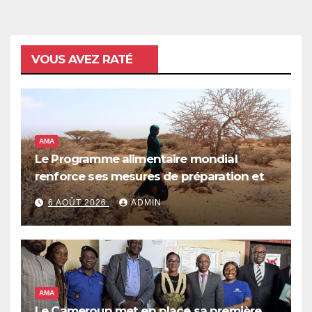
VOUS AVEZ RATÉ
AMA
Le Programme alimentaire mondial
renforce ses mesures de préparation et
de réponse face à la menace d’El Niño,
6 AOÛT 2026
ADMIN
qui pourrait plonger des dizaines de
millions de personnes dans l’insécurité
alimentaire aiguë
AMA
Le Cameroun met en place sa première