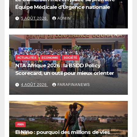
Équipe Médicale d’Urgence nationale
5 AOÛT 2026
ADMIN
ACTUALITÉS
ECONOMIE
SOCIÉTÉ
NTA Afrique 2026 : la BSDD Policy
Scorecard, un outil pour mieux orienter
les dépenses publiques
4 AOÛT 2026
FARAFINANEWS
AMA
El Niño : pourquoi des millions de vies