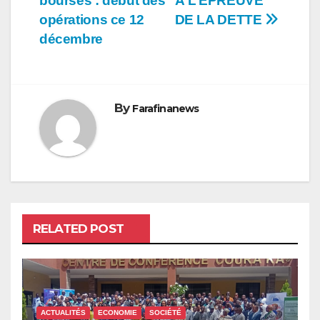
bourses : début des
À L’ÉPREUVE
l’article
opérations ce 12
DE LA DETTE
décembre
By
Farafinanews
RELATED POST
ACTUALITÉS
ECONOMIE
SOCIÉTÉ