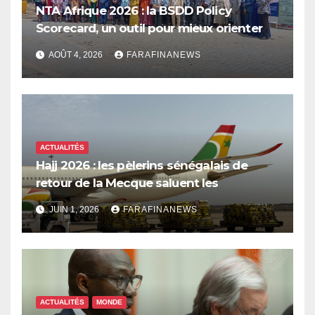
NTA Afrique 2026 : la BSDD Policy
Scorecard, un outil pour mieux orienter
les dépenses publiques
AOÛT 4, 2026
FARAFINANEWS
ACTUALITÉS
Hajj 2026 : les pèlerins sénégalais de
retour de la Mecque saluent les
innovations d’Air Sénégal SA
JUIN 1, 2026
FARAFINANEWS
ACTUALITÉS
MONDE