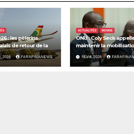
TÉS
ACTUALITÉS
MONDE
26 : les pèlerins
ONU : Coly Seck appelle
lais de retour de la
maintenir la mobilisati
 saluent les
pour les droits du peup
1, 2026
FARAFINANEWS
FÉV 4, 2026
FARAFINA
tions d’Air Sénégal SA
palestinien