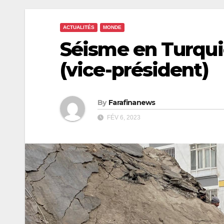
ACTUALITÉS
MONDE
Séisme en Turqui
(vice-président)
By
Farafinanews
FÉV 6, 2023