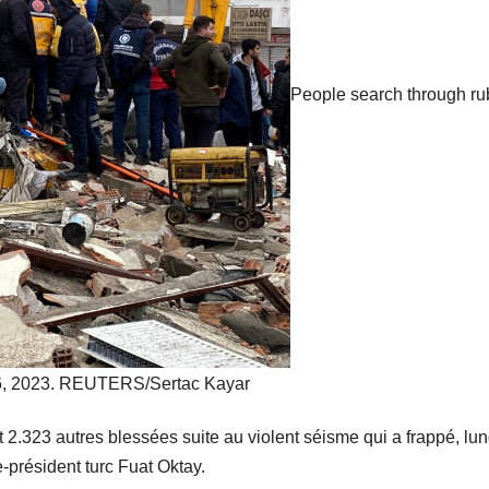
People search through ru
y 6, 2023. REUTERS/Sertac Kayar
2.323 autres blessées suite au violent séisme qui a frappé, lund
e-président turc Fuat Oktay.