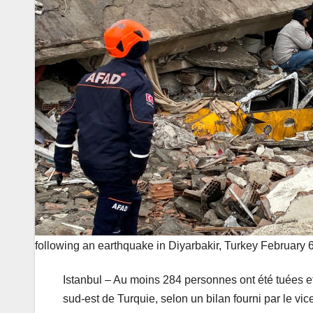
following an earthquake in Diyarbakir, Turkey Februar
Istanbul – Au moins 284 personnes ont été tuées et 
sud-est de Turquie, selon un bilan fourni par le vic