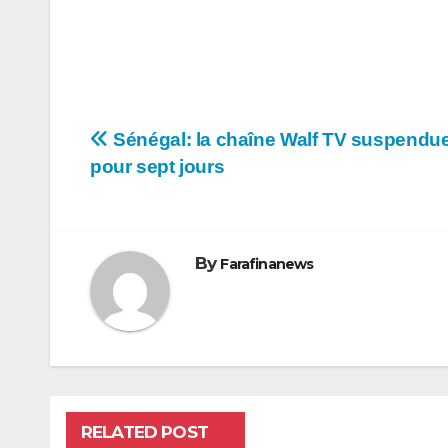
Navigation
Sénégal: la chaîne Walf TV suspendu
pour sept jours
de
l’article
By
Farafinanews
RELATED POST