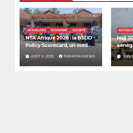
ACTUALITÉS
ECONOMIE
SOCIÉTÉ
ACTUALI
NTA Afrique 2026 : la BSDD
Hajj 20
Policy Scorecard, un outil
sénéga
pour mieux orienter les
Mecque
AOÛT 4, 2026
FARAFINANEWS
JUIN 
dépenses publiques
innova