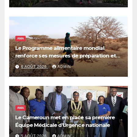
AMA
Le Programme alimentaire mondial
renforce ses mesures de préparation et
de réponse face à la menace d’El Niño,
6 AOÛT 2026
ADMIN
qui pourrait plonger des dizaines de
millions de personnes dans l’insécurité
alimentaire aiguë
AMA
Le Cameroun met en place sa première
Équipe Médicale d’Urgence nationale
5 AOÛT 2026
ADMIN