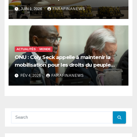
innovations d’Air Sénégal SA
JUIN 1, 2026
FARAFINANEWS
ACTUALITÉS
MONDE
ONU : Coly Seck appelle à maintenir la
mobilisation pour les droits du peuple
palestinien
FÉV 4, 2026
FARAFINANEWS