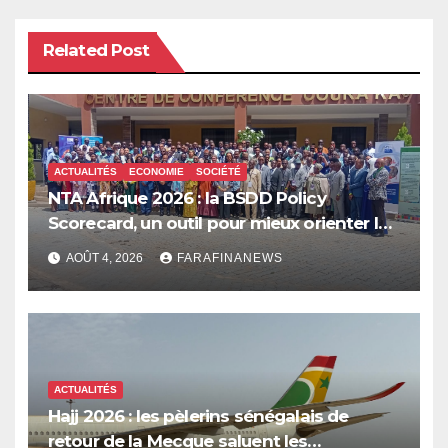
Related Post
ACTUALITÉS
ECONOMIE
SOCIÉTÉ
NTA Afrique 2026 : la BSDD Policy
Scorecard, un outil pour mieux orienter les
dépenses publiques
AOÛT 4, 2026
FARAFINANEWS
ACTUALITÉS
Hajj 2026 : les pèlerins sénégalais de
retour de la Mecque saluent les