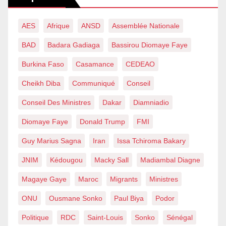
AES
Afrique
ANSD
Assemblée Nationale
BAD
Badara Gadiaga
Bassirou Diomaye Faye
Burkina Faso
Casamance
CEDEAO
Cheikh Diba
Communiqué
Conseil
Conseil Des Ministres
Dakar
Diamniadio
Diomaye Faye
Donald Trump
FMI
Guy Marius Sagna
Iran
Issa Tchiroma Bakary
JNIM
Kédougou
Macky Sall
Madiambal Diagne
Magaye Gaye
Maroc
Migrants
Ministres
ONU
Ousmane Sonko
Paul Biya
Podor
Politique
RDC
Saint-Louis
Sonko
Sénégal