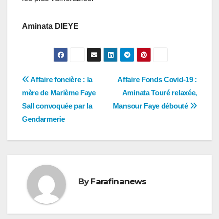
Aminata DIEYE
Navigation
Affaire foncière : la
Affaire Fonds Covid-19 :
mère de Marième Faye
Aminata Touré relaxée,
de
Sall convoquée par la
Mansour Faye débouté
l’article
Gendarmerie
By
Farafinanews