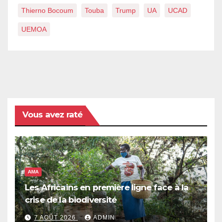
Thierno Bocoum
Touba
Trump
UA
UCAD
UEMOA
Vous avez raté
AMA
Les Africains en première ligne face à la
crise de la biodiversité
7 AOÛT 2026
ADMIN