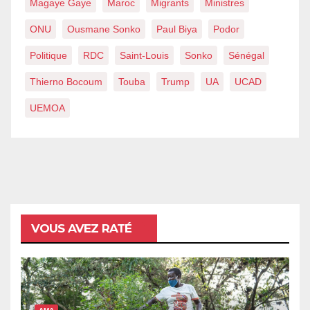
Magaye Gaye
Maroc
Migrants
Ministres
ONU
Ousmane Sonko
Paul Biya
Podor
Politique
RDC
Saint-Louis
Sonko
Sénégal
Thierno Bocoum
Touba
Trump
UA
UCAD
UEMOA
VOUS AVEZ RATÉ