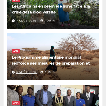
AMA
Les Africains en première ligne face à la
crise de la biodiversité
7 AOÛT 2026
ADMIN
AMA
Le Programme alimentaire mondial
renforce ses mesures de préparation et
de réponse face à la menace d’El Niño,
6 AOÛT 2026
ADMIN
qui pourrait plonger des dizaines de
millions de personnes dans l’insécurité
alimentaire aiguë
AMA