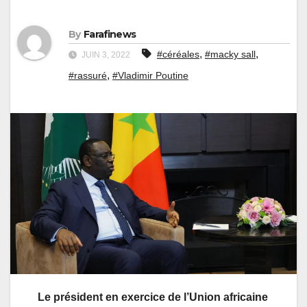
By
Farafinews
,
,
#céréales
#macky sall
JUIN 3, 2022
,
#rassuré
#Vladimir Poutine
Le président en exercice de l’Union africaine