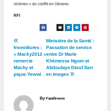
victimes
» du conflit en Ukraine.
RFI
Navigation
Ministère de la Santé :
Investitures :
Passation de service
de
« Macky2012 »
entre Dr Marie
l’article
remercie
Khémesse Ngom et
Macky et
Abdoulaye Diouf Sarr
pique Yewwi
en images
By
Farafinews