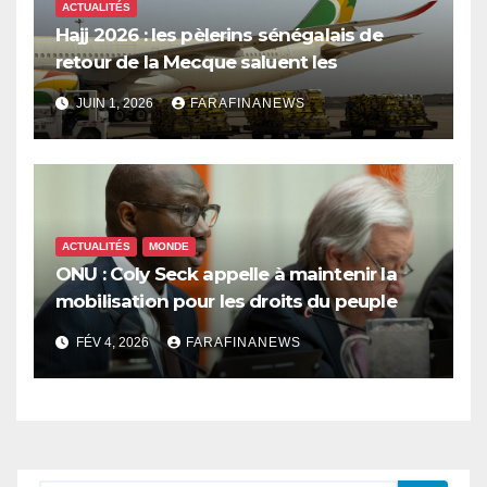
ACTUALITÉS
Hajj 2026 : les pèlerins sénégalais de
retour de la Mecque saluent les
innovations d’Air Sénégal SA
JUIN 1, 2026
FARAFINANEWS
ACTUALITÉS
MONDE
ONU : Coly Seck appelle à maintenir la
mobilisation pour les droits du peuple
palestinien
FÉV 4, 2026
FARAFINANEWS