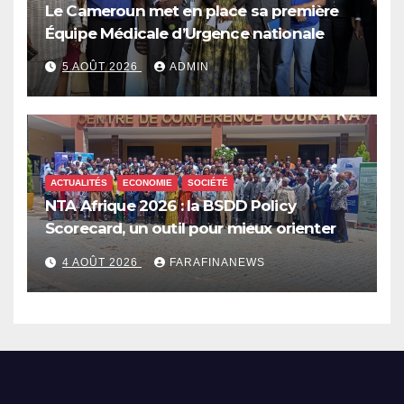
Le Cameroun met en place sa première
Équipe Médicale d’Urgence nationale
5 AOÛT 2026
ADMIN
ACTUALITÉS
ECONOMIE
SOCIÉTÉ
NTA Afrique 2026 : la BSDD Policy
Scorecard, un outil pour mieux orienter
les dépenses publiques
4 AOÛT 2026
FARAFINANEWS