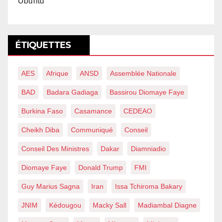
Ubuntu
ÉTIQUETTES
AES
Afrique
ANSD
Assemblée Nationale
BAD
Badara Gadiaga
Bassirou Diomaye Faye
Burkina Faso
Casamance
CEDEAO
Cheikh Diba
Communiqué
Conseil
Conseil Des Ministres
Dakar
Diamniadio
Diomaye Faye
Donald Trump
FMI
Guy Marius Sagna
Iran
Issa Tchiroma Bakary
JNIM
Kédougou
Macky Sall
Madiambal Diagne