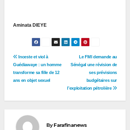
Aminata DIEYE
Navigation
Inceste et viol à
Le FMI demande au
Guédiawaye : un homme
Sénégal une révision de
de
transforme sa fille de 12
ses prévisions
l’article
ans en objet sexuel
budgétaires sur
l’exploitation pétrolière
By
Farafinanews