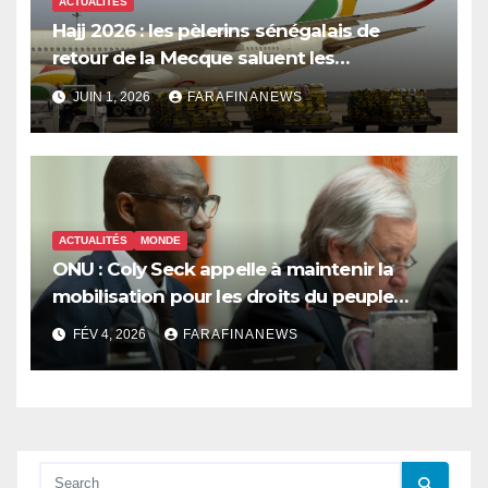
ACTUALITÉS
Hajj 2026 : les pèlerins sénégalais de
retour de la Mecque saluent les
innovations d’Air Sénégal SA
JUIN 1, 2026
FARAFINANEWS
ACTUALITÉS
MONDE
ONU : Coly Seck appelle à maintenir la
mobilisation pour les droits du peuple
palestinien
FÉV 4, 2026
FARAFINANEWS