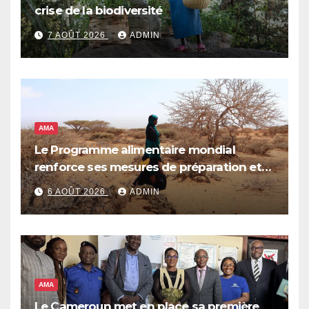
crise de la biodiversité
7 AOÛT 2026
ADMIN
AMA
Le Programme alimentaire mondial
renforce ses mesures de préparation et
de réponse face à la menace d’El Niño,
6 AOÛT 2026
ADMIN
qui pourrait plonger des dizaines de
millions de personnes dans l’insécurité
alimentaire aiguë
AMA
Le Cameroun met en place sa première