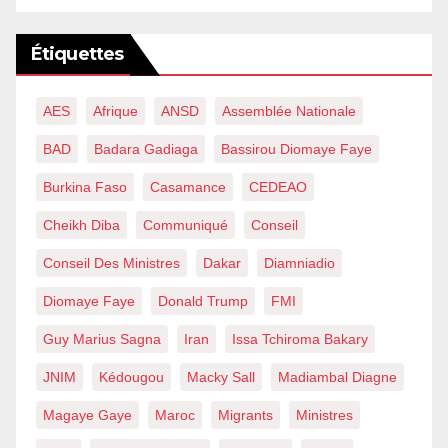
Étiquettes
AES
Afrique
ANSD
Assemblée Nationale
BAD
Badara Gadiaga
Bassirou Diomaye Faye
Burkina Faso
Casamance
CEDEAO
Cheikh Diba
Communiqué
Conseil
Conseil Des Ministres
Dakar
Diamniadio
Diomaye Faye
Donald Trump
FMI
Guy Marius Sagna
Iran
Issa Tchiroma Bakary
JNIM
Kédougou
Macky Sall
Madiambal Diagne
Magaye Gaye
Maroc
Migrants
Ministres