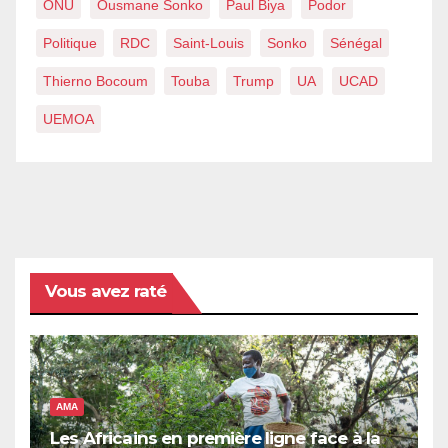
ONU
Ousmane Sonko
Paul Biya
Podor
Politique
RDC
Saint-Louis
Sonko
Sénégal
Thierno Bocoum
Touba
Trump
UA
UCAD
UEMOA
Vous avez raté
AMA
Les Africains en première ligne face à la