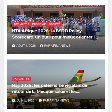
ACTUALITÉS
ECONOMIE
SOCIÉTÉ
NTA Afrique 2026 : la BSDD Policy
Scorecard, un outil pour mieux orienter les
dépenses publiques
AOÛT 4, 2026
FARAFINANEWS
ACTUALITÉS
Hajj 2026 : les pèlerins sénégalais de
retour de la Mecque saluent les
innovations d’Air Sénégal SA
JUIN 1, 2026
FARAFINANEWS