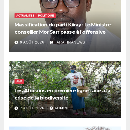
ACTUALITÉS
POLITIQUE
Massification du parti Kiiray : Le Ministre-
conseiller Mor Sarr passe à l’offensive
9 AOÛT 2026
FARAFINANEWS
AMA
Les Africains en première ligne face à la
crise de la biodiversité
7 AOÛT 2026
ADMIN