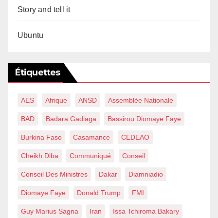
Story and tell it
Ubuntu
Étiquettes
AES
Afrique
ANSD
Assemblée Nationale
BAD
Badara Gadiaga
Bassirou Diomaye Faye
Burkina Faso
Casamance
CEDEAO
Cheikh Diba
Communiqué
Conseil
Conseil Des Ministres
Dakar
Diamniadio
Diomaye Faye
Donald Trump
FMI
Guy Marius Sagna
Iran
Issa Tchiroma Bakary