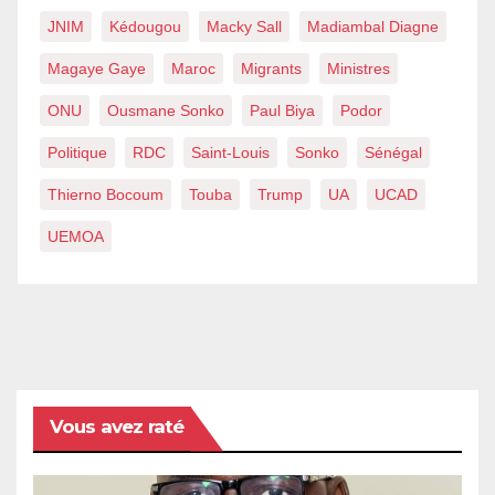
JNIM
Kédougou
Macky Sall
Madiambal Diagne
Magaye Gaye
Maroc
Migrants
Ministres
ONU
Ousmane Sonko
Paul Biya
Podor
Politique
RDC
Saint-Louis
Sonko
Sénégal
Thierno Bocoum
Touba
Trump
UA
UCAD
UEMOA
Vous avez raté