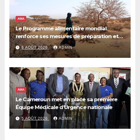
AMA
Le Programme alimentaire mondial
renforce ses mesures de préparation et
de réponse face à la menace d’El Niño,
6 AOÛT 2026
ADMIN
qui pourrait plonger des dizaines de
millions de personnes dans l’insécurité
alimentaire aiguë
AMA
Le Cameroun met en place sa première
Équipe Médicale d’Urgence nationale
5 AOÛT 2026
ADMIN