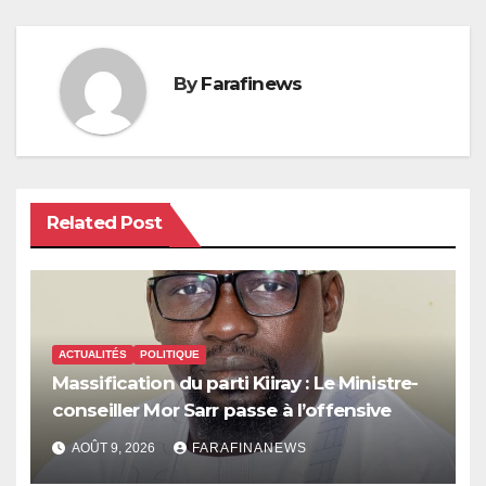
By
Farafinews
Related Post
ACTUALITÉS
POLITIQUE
Massification du parti Kiiray : Le Ministre-
conseiller Mor Sarr passe à l’offensive
AOÛT 9, 2026
FARAFINANEWS