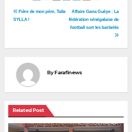
Navigation
Fière de mon père, Talla
Affaire Gana Guèye : La
SYLLA !
fédération sénégalaise de
de
football sort les barbelés
l’article
By
Farafinews
Related Post