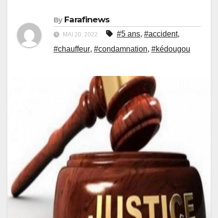
Farafinews
By
#5 ans
,
#accident
,
MAI 20, 2022
#chauffeur
,
#condamnation
,
#kédougou