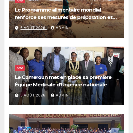
AMA
Le Programme alimentaire mondial
renforce ses mesures de préparation et
de réponse face à la menace d’El Niño,
6 AOÛT 2026
ADMIN
qui pourrait plonger des dizaines de
millions de personnes dans l’insécurité
alimentaire aiguë
AMA
Le Cameroun met en place sa première
Équipe Médicale d’Urgence nationale
5 AOÛT 2026
ADMIN