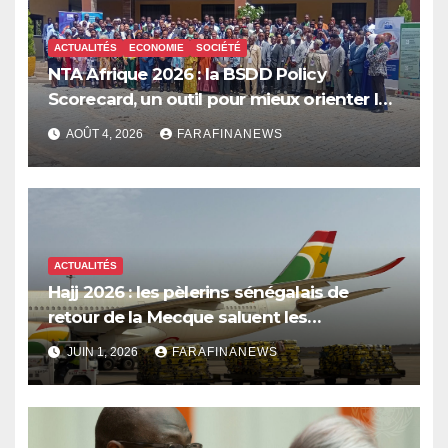
ACTUALITÉS
ECONOMIE
SOCIÉTÉ
NTA Afrique 2026 : la BSDD Policy
Scorecard, un outil pour mieux orienter les
dépenses publiques
AOÛT 4, 2026
FARAFINANEWS
ACTUALITÉS
Hajj 2026 : les pèlerins sénégalais de
retour de la Mecque saluent les
innovations d’Air Sénégal SA
JUIN 1, 2026
FARAFINANEWS