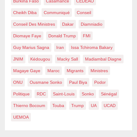
Burkina Faso
Casamance
CEDEAO
Cheikh Diba
Communiqué
Conseil
Conseil Des Ministres
Dakar
Diamniadio
Diomaye Faye
Donald Trump
FMI
Guy Marius Sagna
Iran
Issa Tchiroma Bakary
JNIM
Kédougou
Macky Sall
Madiambal Diagne
Magaye Gaye
Maroc
Migrants
Ministres
ONU
Ousmane Sonko
Paul Biya
Podor
Politique
RDC
Saint-Louis
Sonko
Sénégal
Thierno Bocoum
Touba
Trump
UA
UCAD
UEMOA