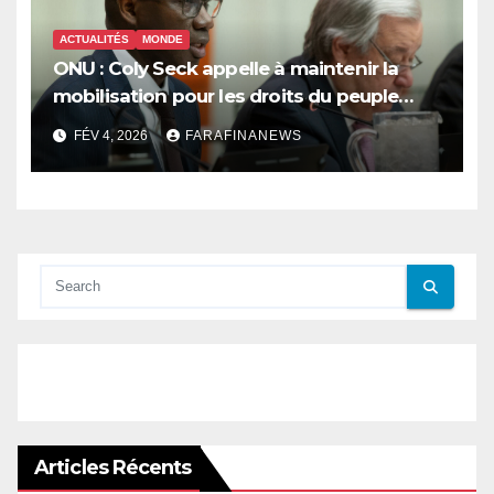
ACTUALITÉS
MONDE
ONU : Coly Seck appelle à maintenir la
mobilisation pour les droits du peuple
palestinien
FÉV 4, 2026
FARAFINANEWS
Articles Récents