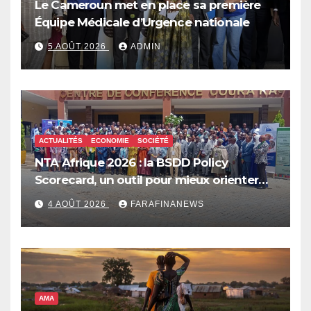
Le Cameroun met en place sa première
Équipe Médicale d’Urgence nationale
5 AOÛT 2026
ADMIN
ACTUALITÉS
ECONOMIE
SOCIÉTÉ
NTA Afrique 2026 : la BSDD Policy
Scorecard, un outil pour mieux orienter
les dépenses publiques
4 AOÛT 2026
FARAFINANEWS
AMA