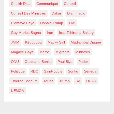
Cheikh Diba
Communiqué
Conseil
Conseil Des Ministres
Dakar
Diamniadio
Diomaye Faye
Donald Trump
FMI
Guy Marius Sagna
Iran
Issa Tchiroma Bakary
JNIM
Kédougou
Macky Sall
Madiambal Diagne
Magaye Gaye
Maroc
Migrants
Ministres
ONU
Ousmane Sonko
Paul Biya
Podor
Politique
RDC
Saint-Louis
Sonko
Sénégal
Thierno Bocoum
Touba
Trump
UA
UCAD
UEMOA