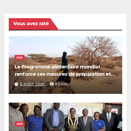
Vous avez raté
AMA
Le Programme alimentaire mondial
renforce ses mesures de préparation et
de réponse face à la menace d’El Niño,
6 AOÛT 2026
ADMIN
qui pourrait plonger des dizaines de
millions de personnes dans l’insécurité
alimentaire aiguë
AMA