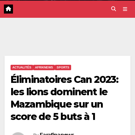
ACTUALITÉS
AFRIKNEWS
SPORTS
Éliminatoires Can 2023:
les lions dominent le
Mazambique sur un
score de 5 buts à 1
Farafinanews
By