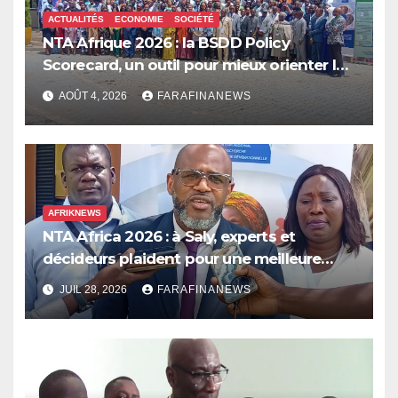
ACTUALITÉS
ECONOMIE
SOCIÉTÉ
NTA Afrique 2026 : la BSDD Policy
Scorecard, un outil pour mieux orienter les
dépenses publiques
AOÛT 4, 2026
FARAFINANEWS
AFRIKNEWS
NTA Africa 2026 : à Saly, experts et
décideurs plaident pour une meilleure
prise en compte de l’économie des soins
JUIL 28, 2026
FARAFINANEWS
en Afrique