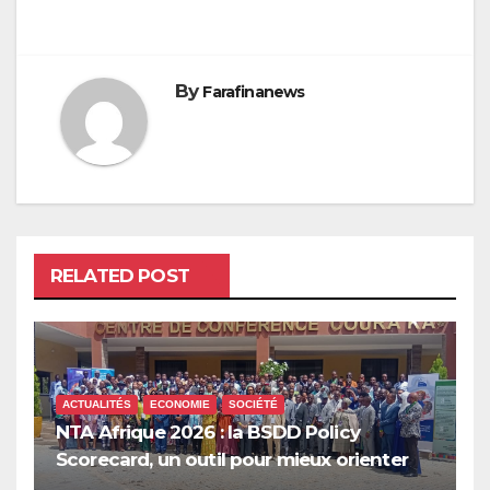
l’article
By
Farafinanews
RELATED POST
ACTUALITÉS
ECONOMIE
SOCIÉTÉ
NTA Afrique 2026 : la BSDD Policy
Scorecard, un outil pour mieux orienter
les dépenses publiques