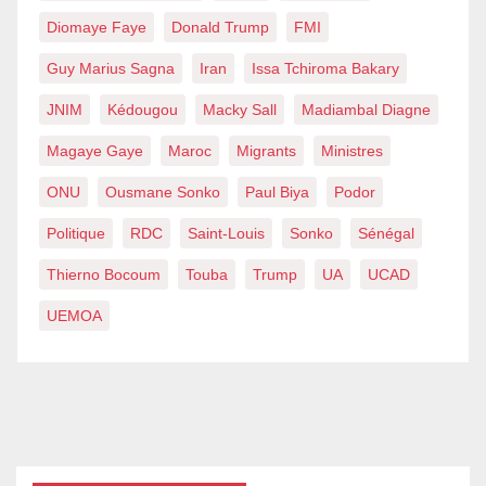
Diomaye Faye
Donald Trump
FMI
Guy Marius Sagna
Iran
Issa Tchiroma Bakary
JNIM
Kédougou
Macky Sall
Madiambal Diagne
Magaye Gaye
Maroc
Migrants
Ministres
ONU
Ousmane Sonko
Paul Biya
Podor
Politique
RDC
Saint-Louis
Sonko
Sénégal
Thierno Bocoum
Touba
Trump
UA
UCAD
UEMOA