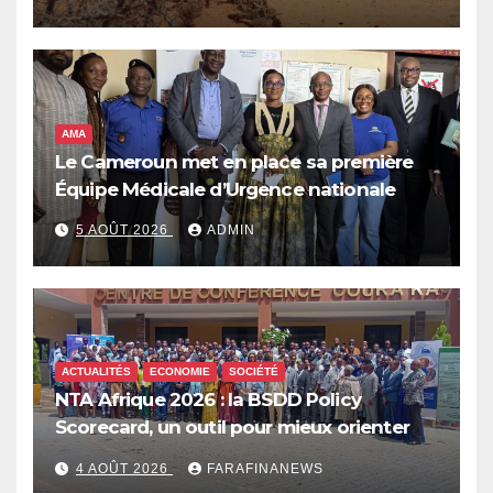
qui pourrait plonger des dizaines de
millions de personnes dans l’insécurité
alimentaire aiguë
AMA
Le Cameroun met en place sa première
Équipe Médicale d’Urgence nationale
5 AOÛT 2026
ADMIN
ACTUALITÉS
ECONOMIE
SOCIÉTÉ
NTA Afrique 2026 : la BSDD Policy
Scorecard, un outil pour mieux orienter
les dépenses publiques
4 AOÛT 2026
FARAFINANEWS