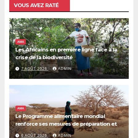
VOUS AVEZ RATÉ
AMA
Les Africains en première ligne face à la
crise de la biodiversité
7 AOÛT 2026
ADMIN
AMA
Le Programme alimentaire mondial
renforce ses mesures de préparation et
de réponse face à la menace d’El Niño,
6 AOÛT 2026
ADMIN