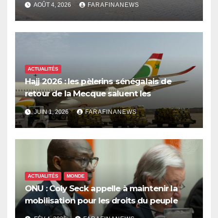
AOÛT 4, 2026
FARAFINANEWS
ACTUALITÉS
Hajj 2026 : les pèlerins sénégalais de
retour de la Mecque saluent les
innovations d’Air Sénégal SA
JUIN 1, 2026
FARAFINANEWS
ACTUALITÉS
MONDE
ONU : Coly Seck appelle à maintenir la
mobilisation pour les droits du peuple
palestinien