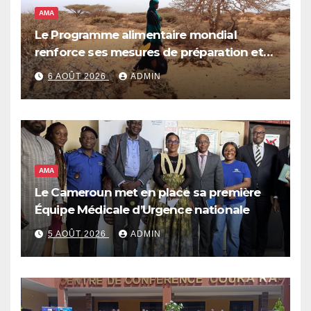
AMA
Le Programme alimentaire mondial
renforce ses mesures de préparation et
de réponse face à la menace d’El Niño,
6 AOÛT 2026
ADMIN
qui pourrait plonger des dizaines de
millions de personnes dans l’insécurité
alimentaire aiguë
AMA
Le Cameroun met en place sa première
Équipe Médicale d’Urgence nationale
5 AOÛT 2026
ADMIN