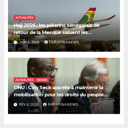
ACTUALITÉS
Hajj 2026 : les pèlerins sénégalais de
retour de la Mecque saluent les
innovations d’Air Sénégal SA
JUIN 1, 2026
FARAFINANEWS
ACTUALITÉS
MONDE
ONU : Coly Seck appelle à maintenir la
mobilisation pour les droits du peuple
palestinien
FÉV 4, 2026
FARAFINANEWS