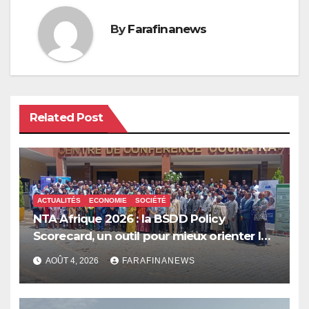
By
Farafinanews
Related Post
ACTUALITÉS
ECONOMIE
SOCIÉTÉ
NTA Afrique 2026 : la BSDD Policy
Scorecard, un outil pour mieux orienter les
dépenses publiques
AOÛT 4, 2026
FARAFINANEWS