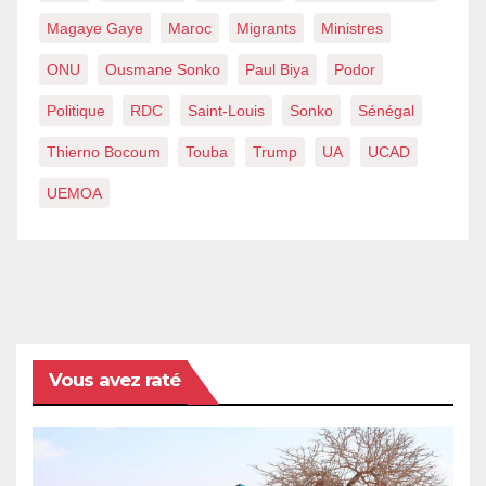
Magaye Gaye
Maroc
Migrants
Ministres
ONU
Ousmane Sonko
Paul Biya
Podor
Politique
RDC
Saint-Louis
Sonko
Sénégal
Thierno Bocoum
Touba
Trump
UA
UCAD
UEMOA
Vous avez raté