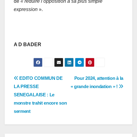
de
« réduire l’opposition à sa plus simple
expression
».
A D BADER
Navigation
EDITO COMMUN DE
Pour 2024, attention à la
LA PRESSE
« grande inondation » !
de
SENEGALAISE : Le
l’article
monstre trahit encore son
serment