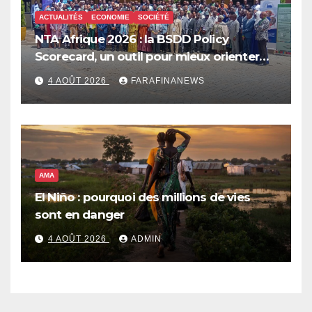
ACTUALITÉS
ECONOMIE
SOCIÉTÉ
NTA Afrique 2026 : la BSDD Policy
Scorecard, un outil pour mieux orienter
les dépenses publiques
4 AOÛT 2026
FARAFINANEWS
AMA
El Niño : pourquoi des millions de vies
sont en danger
4 AOÛT 2026
ADMIN