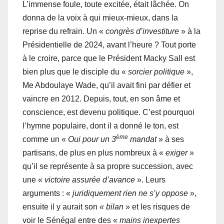
L’immense foule, toute excitée, était lâchée. On
donna de la voix à qui mieux-mieux, dans la
reprise du refrain. Un «
congrès d’investiture
» à la
Présidentielle de 2024, avant l’heure ? Tout porte
à le croire, parce que le Président Macky Sall est
bien plus que le disciple du «
sorcier politique
»,
Me Abdoulaye Wade, qu’il avait fini par défier et
vaincre en 2012. Depuis, tout, en son âme et
conscience, est devenu politique. C’est pourquoi
l’hymne populaire, dont il a donné le ton, est
ème
comme un «
Oui pour un 3
mandat
» à ses
partisans, de plus en plus nombreux à «
exiger
»
qu’il se représente à sa propre succession, avec
une «
victoire assurée d’avance
». Leurs
arguments : «
juridiquement rien ne s’y oppose
»,
ensuite il y aurait son
« bilan
» et les risques de
voir le Sénégal entre des «
mains inexpertes