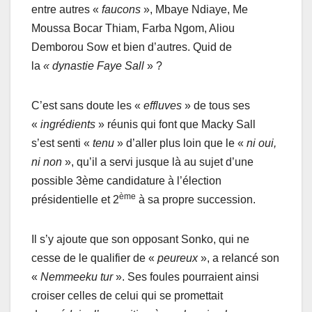
entre autres «
faucons
», Mbaye Ndiaye, Me
Moussa Bocar Thiam, Farba Ngom, Aliou
Demborou Sow et bien d’autres. Quid de
la
« dynastie Faye Sall
» ?
C’est sans doute les «
effluves
» de tous ses
«
ingrédients
» réunis qui font que Macky Sall
s’est senti «
tenu
» d’aller plus loin que le «
ni oui,
ni non
», qu’il a servi jusque là au sujet d’une
possible 3ème candidature à l’élection
ème
présidentielle et 2
à sa propre succession.
Il s’y ajoute que son opposant Sonko, qui ne
cesse de le qualifier de «
peureux
», a relancé son
«
Nemmeeku tur
». Ses foules pourraient ainsi
croiser celles de celui qui se promettait