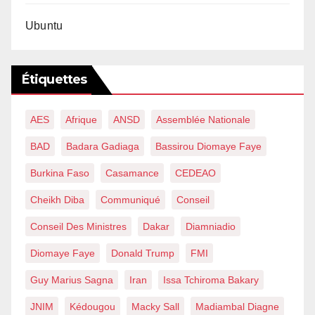
Ubuntu
Étiquettes
AES
Afrique
ANSD
Assemblée Nationale
BAD
Badara Gadiaga
Bassirou Diomaye Faye
Burkina Faso
Casamance
CEDEAO
Cheikh Diba
Communiqué
Conseil
Conseil Des Ministres
Dakar
Diamniadio
Diomaye Faye
Donald Trump
FMI
Guy Marius Sagna
Iran
Issa Tchiroma Bakary
JNIM
Kédougou
Macky Sall
Madiambal Diagne