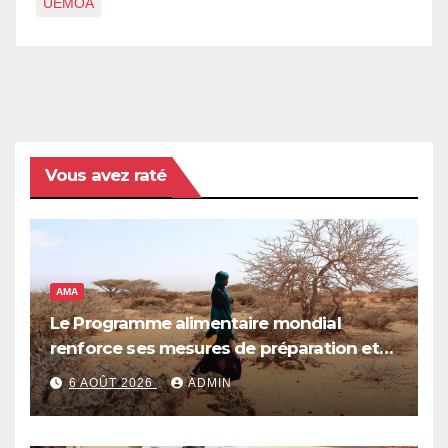
UEMOA
Vous avez raté
AMA
Le Programme alimentaire mondial
renforce ses mesures de préparation et
de réponse face à la menace d’El Niño,
6 AOÛT 2026
ADMIN
qui pourrait plonger des dizaines de
millions de personnes dans l’insécurité
alimentaire aiguë