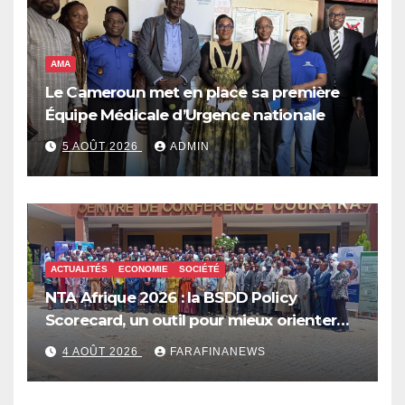
AMA
Le Cameroun met en place sa première
Équipe Médicale d’Urgence nationale
5 AOÛT 2026
ADMIN
ACTUALITÉS
ECONOMIE
SOCIÉTÉ
NTA Afrique 2026 : la BSDD Policy
Scorecard, un outil pour mieux orienter
les dépenses publiques
4 AOÛT 2026
FARAFINANEWS