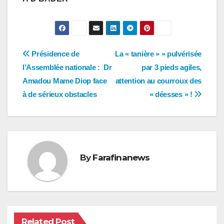
Navigation
Présidence de
La « tanière » » pulvérisée
l’Assemblée nationale : Dr
par 3 pieds agiles,
de
Amadou Mame Diop face
attention au courroux des
l’article
à de sérieux obstacles
« déesses » !
By
Farafinanews
Related Post