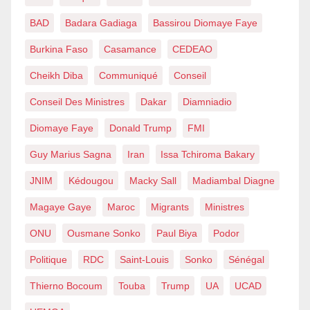
BAD
Badara Gadiaga
Bassirou Diomaye Faye
Burkina Faso
Casamance
CEDEAO
Cheikh Diba
Communiqué
Conseil
Conseil Des Ministres
Dakar
Diamniadio
Diomaye Faye
Donald Trump
FMI
Guy Marius Sagna
Iran
Issa Tchiroma Bakary
JNIM
Kédougou
Macky Sall
Madiambal Diagne
Magaye Gaye
Maroc
Migrants
Ministres
ONU
Ousmane Sonko
Paul Biya
Podor
Politique
RDC
Saint-Louis
Sonko
Sénégal
Thierno Bocoum
Touba
Trump
UA
UCAD