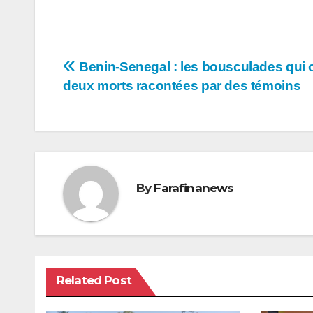
Navigation
Benin-Senegal : les bousculades qui on
deux morts racontées par des témoins
de
l’article
By
Farafinanews
Related Post