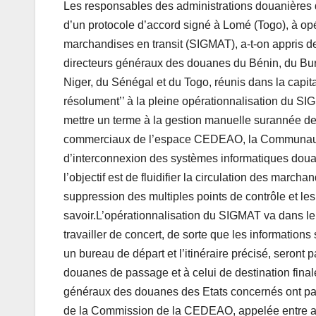
Les responsables des administrations douanières
d’un protocole d’accord signé à Lomé (Togo), à op
marchandises en transit (SIGMAT), a-t-on appris d
directeurs généraux des douanes du Bénin, du Burk
Niger, du Sénégal et du Togo, réunis dans la capita
résolument’’ à la pleine opérationnalisation du SIG
mettre un terme à la gestion manuelle surannée de
commerciaux de l’espace CEDEAO, la Communauté
d’interconnexion des systèmes informatiques doua
l’objectif est de fluidifier la circulation des marcha
suppression des multiples points de contrôle et les 
savoir.L’opérationnalisation du SIGMAT va dans l
travailler de concert, de sorte que les information
un bureau de départ et l’itinéraire précisé, seron
douanes de passage et à celui de destination final
généraux des douanes des Etats concernés ont par
de la Commission de la CEDEAO, appelée entre aut