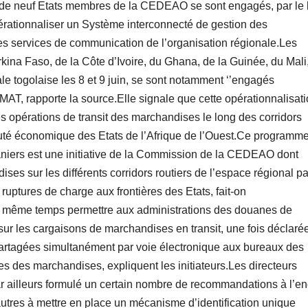
 de neuf Etats membres de la CEDEAO se sont engagés, par le 
érationnaliser un Système interconnecté de gestion des
es services de communication de l’organisation régionale.Les
ina Faso, de la Côte d’Ivoire, du Ghana, de la Guinée, du Mali
le togolaise les 8 et 9 juin, se sont notamment ‘’engagés
MAT, rapporte la source.Elle signale que cette opérationnalisat
s opérations de transit des marchandises le long des corridors
 économique des Etats de l’Afrique de l’Ouest.Ce programm
niers est une initiative de la Commission de la CEDEAO dont
ndises sur les différents corridors routiers de l’espace régional pa
ruptures de charge aux frontières des Etats, fait-on
e même temps permettre aux administrations des douanes de
s sur les cargaisons de marchandises en transit, une fois déclaré
t partagées simultanément par voie électronique aux bureaux des
es des marchandises, expliquent les initiateurs.Les directeurs
 ailleurs formulé un certain nombre de recommandations à l’en
res à mettre en place un mécanisme d’identification unique