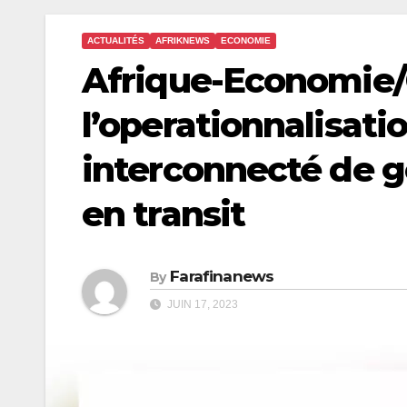
ACTUALITÉS
AFRIKNEWS
ECONOMIE
Afrique-Economie/
l’operationnalisat
interconnecté de 
en transit
Farafinanews
By
JUIN 17, 2023