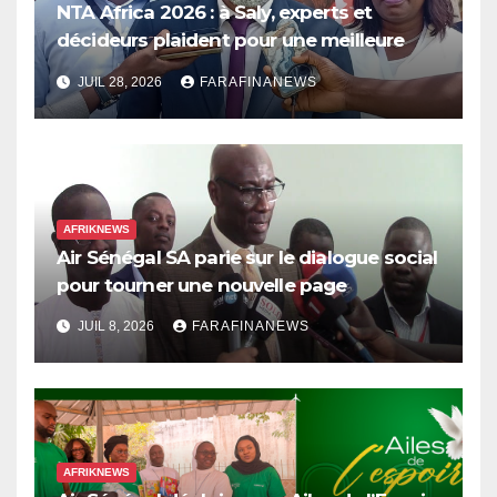
NTA Africa 2026 : à Saly, experts et
décideurs plaident pour une meilleure
prise en compte de l’économie des soins
JUIL 28, 2026
FARAFINANEWS
en Afrique
AFRIKNEWS
Air Sénégal SA parie sur le dialogue social
pour tourner une nouvelle page
JUIL 8, 2026
FARAFINANEWS
AFRIKNEWS