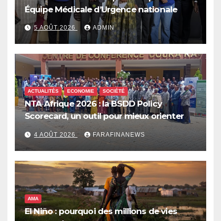
Équipe Médicale d’Urgence nationale
5 AOÛT 2026
ADMIN
ACTUALITÉS
ECONOMIE
SOCIÉTÉ
NTA Afrique 2026 : la BSDD Policy
Scorecard, un outil pour mieux orienter
les dépenses publiques
4 AOÛT 2026
FARAFINANEWS
AMA
El Niño : pourquoi des millions de vies