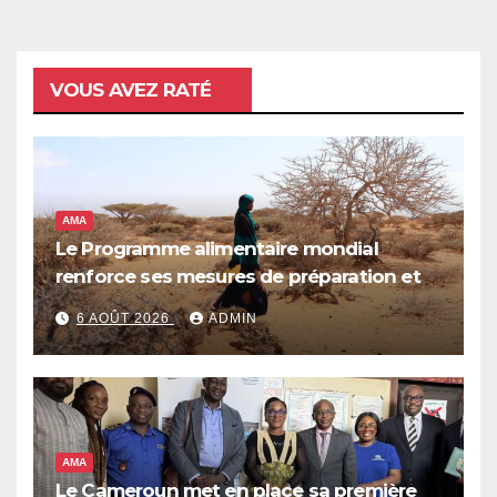
VOUS AVEZ RATÉ
AMA
Le Programme alimentaire mondial
renforce ses mesures de préparation et
de réponse face à la menace d’El Niño,
6 AOÛT 2026
ADMIN
qui pourrait plonger des dizaines de
millions de personnes dans l’insécurité
alimentaire aiguë
AMA
Le Cameroun met en place sa première