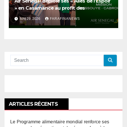
Air Sénégal déploie ses « Ailes de l’Espoir
» en Casamance au profit des
orphelinats d’Oussouye et de Cabrousse
MAI 29, 2026
FARAFINANEWS
ARTICLES RÉCENTS
Le Programme alimentaire mondial renforce ses