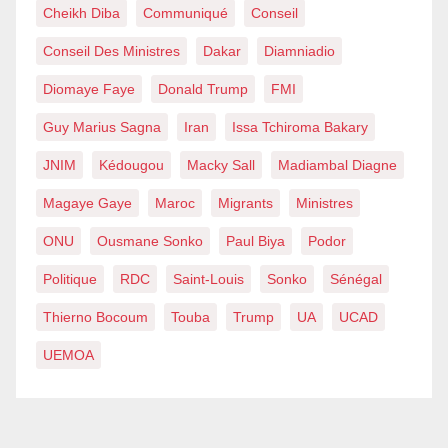
Cheikh Diba
Communiqué
Conseil
Conseil Des Ministres
Dakar
Diamniadio
Diomaye Faye
Donald Trump
FMI
Guy Marius Sagna
Iran
Issa Tchiroma Bakary
JNIM
Kédougou
Macky Sall
Madiambal Diagne
Magaye Gaye
Maroc
Migrants
Ministres
ONU
Ousmane Sonko
Paul Biya
Podor
Politique
RDC
Saint-Louis
Sonko
Sénégal
Thierno Bocoum
Touba
Trump
UA
UCAD
UEMOA