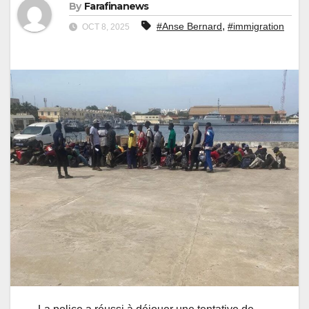
By
Farafinanews
,
#Anse Bernard
#immigration
OCT 8, 2025