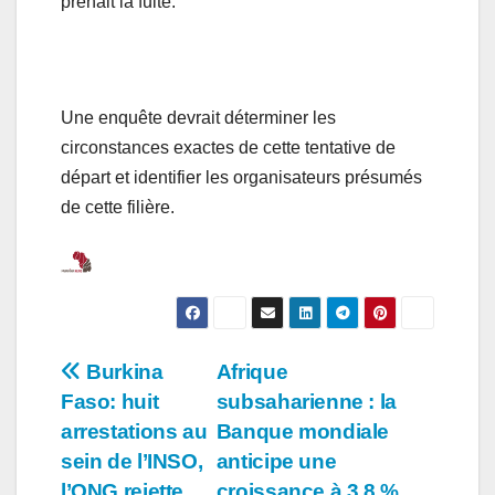
prenait la fuite.
Une enquête devrait déterminer les
circonstances exactes de cette tentative de
départ et identifier les organisateurs présumés
de cette filière.
Navigation
Burkina
Afrique
Faso: huit
subsaharienne : la
de
arrestations au
Banque mondiale
l’article
sein de l’INSO,
anticipe une
l’ONG rejette
croissance à 3,8 %,