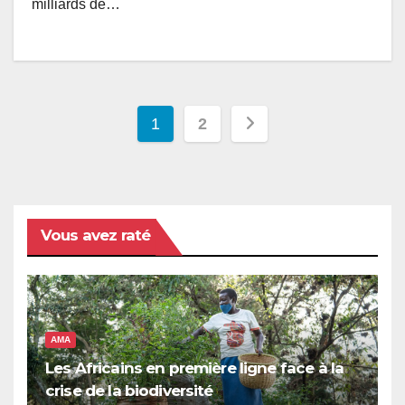
milliards de…
Pagination
1
2
des
publications
Vous avez raté
AMA
Les Africains en première ligne face à la
crise de la biodiversité