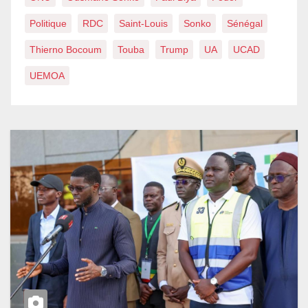
Politique
RDC
Saint-Louis
Sonko
Sénégal
Thierno Bocoum
Touba
Trump
UA
UCAD
UEMOA