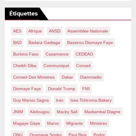
Étiquettes
AES
Afrique
ANSD
Assemblée Nationale
BAD
Badara Gadiaga
Bassirou Diomaye Faye
Burkina Faso
Casamance
CEDEAO
Cheikh Diba
Communiqué
Conseil
Conseil Des Ministres
Dakar
Diamniadio
Diomaye Faye
Donald Trump
FMI
Guy Marius Sagna
Iran
Issa Tchiroma Bakary
JNIM
Kédougou
Macky Sall
Madiambal Diagne
Magaye Gaye
Maroc
Migrants
Ministres
ONU
Ousmane Sonko
Paul Biya
Podor