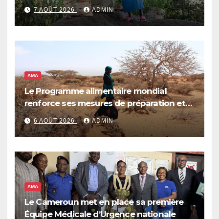
7 AOÛT 2026
ADMIN
AMA
Le Programme alimentaire mondial
renforce ses mesures de préparation et
de réponse face à la menace d’El Niño,
6 AOÛT 2026
ADMIN
qui pourrait plonger des dizaines de
millions de personnes dans l’insécurité
alimentaire aiguë
AMA
Le Cameroun met en place sa première
Équipe Médicale d’Urgence nationale