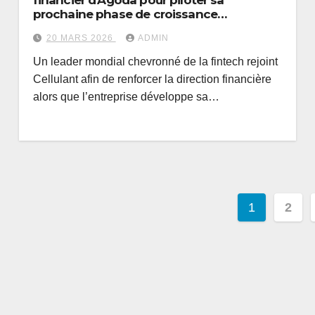
financier d’Agoda pour piloter sa
prochaine phase de croissance
panafricaine
20 MARS 2026
ADMIN
Un leader mondial chevronné de la fintech rejoint
Cellulant afin de renforcer la direction financière
alors que l’entreprise développe sa…
Paginat
1
2
des
publica