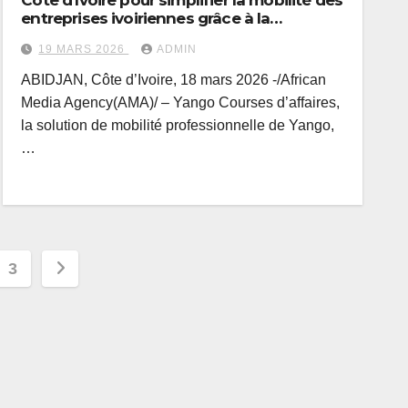
Côte d’Ivoire pour simplifier la mobilité des
entreprises ivoiriennes grâce à la
technologie
19 MARS 2026
ADMIN
ABIDJAN, Côte d’Ivoire, 18 mars 2026 -/African
Media Agency(AMA)/ – Yango Courses d’affaires,
la solution de mobilité professionnelle de Yango,
…
ion
3
tions