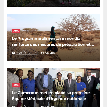
AMA
Le Programme alimentaire mondial
renforce ses mesures de préparation et
de réponse face à la menace d’El Niño,
6 AOÛT 2026
ADMIN
qui pourrait plonger des dizaines de
millions de personnes dans l’insécurité
alimentaire aiguë
AMA
Le Cameroun met en place sa première
Équipe Médicale d’Urgence nationale