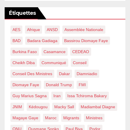
Étiquettes
AES
Afrique
ANSD
Assemblée Nationale
BAD
Badara Gadiaga
Bassirou Diomaye Faye
Burkina Faso
Casamance
CEDEAO
Cheikh Diba
Communiqué
Conseil
Conseil Des Ministres
Dakar
Diamniadio
Diomaye Faye
Donald Trump
FMI
Guy Marius Sagna
Iran
Issa Tchiroma Bakary
JNIM
Kédougou
Macky Sall
Madiambal Diagne
Magaye Gaye
Maroc
Migrants
Ministres
ONU
Ousmane Sonko
Paul Biya
Podor