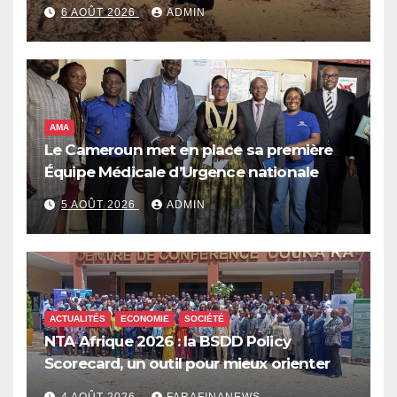
de réponse face à la menace d’El Niño,
6 AOÛT 2026
ADMIN
qui pourrait plonger des dizaines de
millions de personnes dans l’insécurité
alimentaire aiguë
AMA
Le Cameroun met en place sa première
Équipe Médicale d’Urgence nationale
5 AOÛT 2026
ADMIN
ACTUALITÉS
ECONOMIE
SOCIÉTÉ
NTA Afrique 2026 : la BSDD Policy
Scorecard, un outil pour mieux orienter
les dépenses publiques