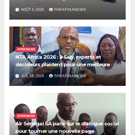
les dépenses publiques
AOÛT 4, 2026
FARAFINANEWS
AFRIKNEWS
NTA Africa 2026 : à Saly, experts et
décideurs plaident pour une meilleure
prise en compte de l’économie des soins
JUIL 28, 2026
FARAFINANEWS
en Afrique
AFRIKNEWS
Air Sénégal SA parie sur le dialogue social
pour tourner une nouvelle page