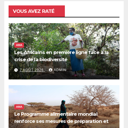
VOUS AVEZ RATÉ
AMA
Les Africains en première ligne face à la
crise de la biodiversité
7 AOÛT 2026
ADMIN
AMA
Le Programme alimentaire mondial
renforce ses mesures de préparation et