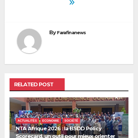
By
Farafinanews
RELATED POST
ACTUALITÉS
ECONOMIE
SOCIÉTÉ
NTA Afrique 2026 : la BSDD Policy
Scorecard, un outil pour mieux orienter