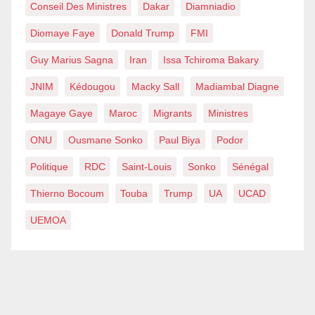
Conseil Des Ministres
Dakar
Diamniadio
Diomaye Faye
Donald Trump
FMI
Guy Marius Sagna
Iran
Issa Tchiroma Bakary
JNIM
Kédougou
Macky Sall
Madiambal Diagne
Magaye Gaye
Maroc
Migrants
Ministres
ONU
Ousmane Sonko
Paul Biya
Podor
Politique
RDC
Saint-Louis
Sonko
Sénégal
Thierno Bocoum
Touba
Trump
UA
UCAD
UEMOA