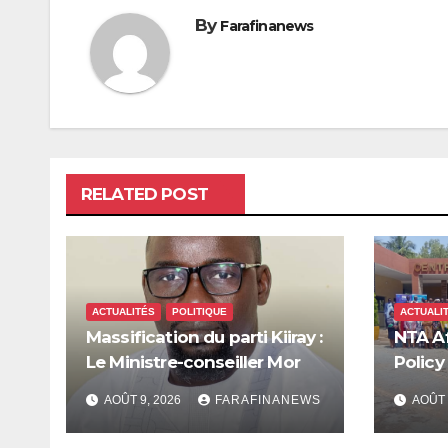
By
Farafinanews
RELATED POST
ACTUALITÉS
POLITIQUE
ACTUALI
Massification du parti Kiiray :
NTA Af
Le Ministre-conseiller Mor
Policy
Sarr passe à l’offensive
pour m
AOÛT 9, 2026
FARAFINANEWS
AOÛT 
dépen