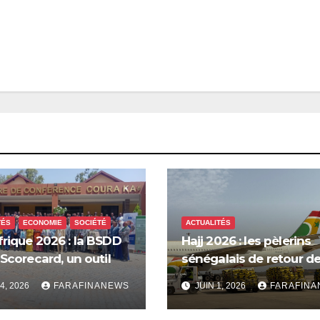
TÉS
ECONOMIE
SOCIÉTÉ
ACTUALITÉS
rique 2026 : la BSDD
Hajj 2026 : les pèlerins
 Scorecard, un outil
sénégalais de retour de
ieux orienter les
Mecque saluent les
4, 2026
FARAFINANEWS
JUIN 1, 2026
FARAFIN
ses publiques
innovations d’Air Séné