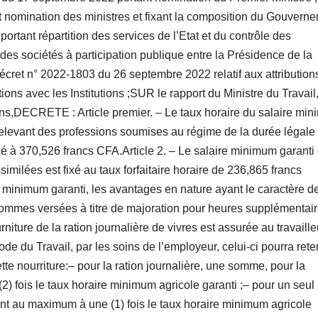
 nomination des ministres et fixant la composition du Gouvern
rtant répartition des services de l’Etat et du contrôle des
des sociétés à participation publique entre la Présidence de la
décret n° 2022-1803 du 26 septembre 2022 relatif aux attribution
ions avec les Institutions ;SUR le rapport du Ministre du Travail
ions,DECRETE : Article premier. – Le taux horaire du salaire mi
 relevant des professions soumises au régime de la durée légale
xé à 370,526 francs CFA.Article 2. – Le salaire minimum garanti
similées est fixé au taux forfaitaire horaire de 236,865 francs
 minimum garanti, les avantages en nature ayant le caractère d
sommes versées à titre de majoration pour heures supplémentai
niture de la ration journalière de vivres est assurée au travaille
ode du Travail, par les soins de l’employeur, celui-ci pourra rete
tte nourriture:– pour la ration journalière, une somme, pour la
2) fois le taux horaire minimum agricole garanti ;– pour un seul
ant au maximum à une (1) fois le taux horaire minimum agricole