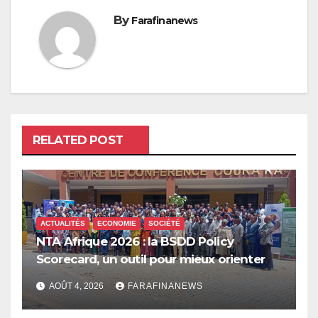
By
Farafinanews
RELATED POST
ACTUALITÉS
ECONOMIE
SOCIÉTÉ
NTA Afrique 2026 : la BSDD Policy
Scorecard, un outil pour mieux orienter
les dépenses publiques
AOÛT 4, 2026
FARAFINANEWS