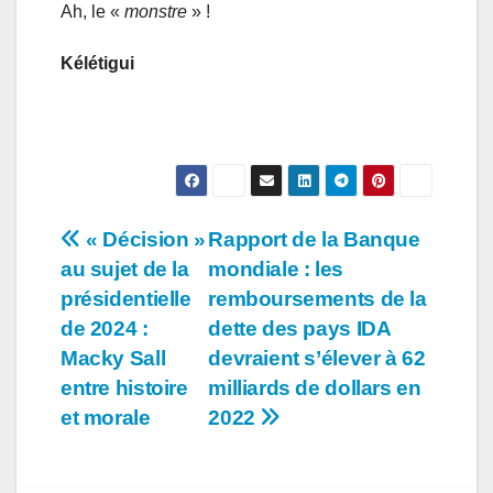
Ah, le «
monstre
» !
Kélétigui
Navigation
« Décision »
Rapport de la Banque
au sujet de la
mondiale : les
de
présidentielle
remboursements de la
l’article
de 2024 :
dette des pays IDA
Macky Sall
devraient s’élever à 62
entre histoire
milliards de dollars en
et morale
2022