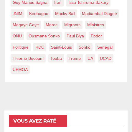
Guy Marius Sagna
Iran
Issa Tchiroma Bakary
JNIM
Kédougou
Macky Sall
Madiambal Diagne
Magaye Gaye
Maroc
Migrants
Ministres
ONU
Ousmane Sonko
Paul Biya
Podor
Politique
RDC
Saint-Louis
Sonko
Sénégal
Thierno Bocoum
Touba
Trump
UA
UCAD
UEMOA
VOUS AVEZ RATÉ