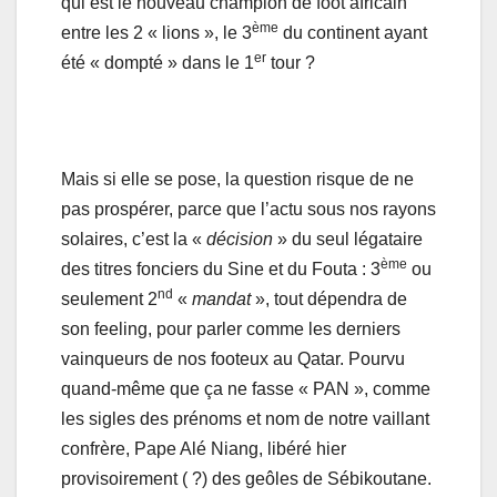
qui est le nouveau champion de foot africain
ème
entre les 2 « lions », le 3
du continent ayant
er
été « dompté » dans le 1
tour ?
Mais si elle se pose, la question risque de ne
pas prospérer, parce que l’actu sous nos rayons
solaires, c’est la «
décision
» du seul légataire
ème
des titres fonciers du Sine et du Fouta : 3
ou
nd
seulement 2
«
mandat
», tout dépendra de
son feeling, pour parler comme les derniers
vainqueurs de nos footeux au Qatar. Pourvu
quand-même que ça ne fasse « PAN », comme
les sigles des prénoms et nom de notre vaillant
confrère, Pape Alé Niang, libéré hier
provisoirement ( ?) des geôles de Sébikoutane.