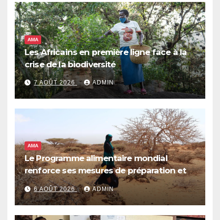
AMA
Les Africains en première ligne face à la
crise de la biodiversité
7 AOÛT 2026
ADMIN
AMA
Le Programme alimentaire mondial
renforce ses mesures de préparation et
de réponse face à la menace d’El Niño,
6 AOÛT 2026
ADMIN
qui pourrait plonger des dizaines de
millions de personnes dans l’insécurité
alimentaire aiguë