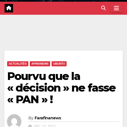
ACTUALITÉS
AFRIKNEWS
UBUNTU
Pourvu que la
« décision » ne fasse
« PAN » !
By
Farafinanews
DÉC 15, 2022