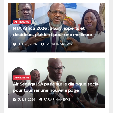
AFRIKNEWS
NTA Africa 2026 : à Saly, experts et
décideurs plaident pour une meilleure
prise en compte de l’économie des soins
JUIL 28, 2026
FARAFINANEWS
en Afrique
AFRIKNEWS
Air Sénégal SA parie sur le dialogue social
pour tourner une nouvelle page
JUIL 8, 2026
FARAFINANEWS