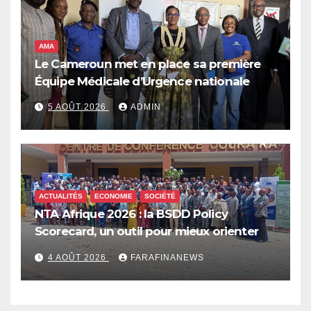
AMA
Le Cameroun met en place sa première
Équipe Médicale d’Urgence nationale
5 AOÛT 2026
ADMIN
ACTUALITÉS
ECONOMIE
SOCIÉTÉ
NTA Afrique 2026 : la BSDD Policy
Scorecard, un outil pour mieux orienter
les dépenses publiques
4 AOÛT 2026
FARAFINANEWS