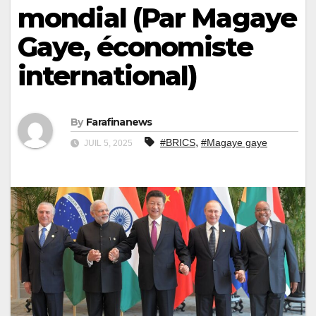
mondial (Par Magaye
Gaye, économiste
international)
By
Farafinanews
,
#BRICS
#Magaye gaye
JUIL 5, 2025