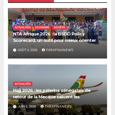
ACTUALITÉS
ECONOMIE
SOCIÉTÉ
NTA Afrique 2026 : la BSDD Policy
Scorecard, un outil pour mieux orienter
les dépenses publiques
AOÛT 4, 2026
FARAFINANEWS
ACTUALITÉS
Hajj 2026 : les pèlerins sénégalais de
retour de la Mecque saluent les
innovations d’Air Sénégal SA
JUIN 1, 2026
FARAFINANEWS