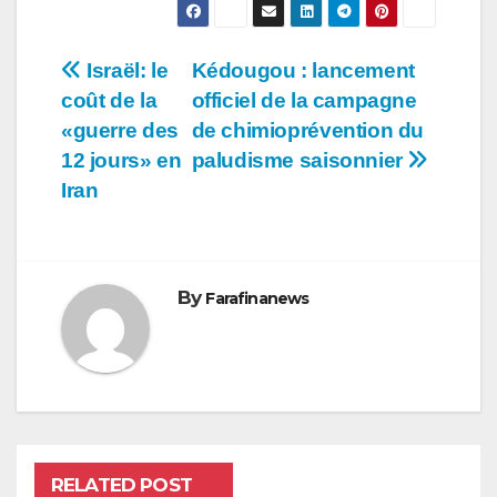
Navigation
Israël: le
Kédougou : lancement
coût de la
officiel de la campagne
de
«guerre des
de chimioprévention du
l’article
12 jours» en
paludisme saisonnier
Iran
By
Farafinanews
RELATED POST