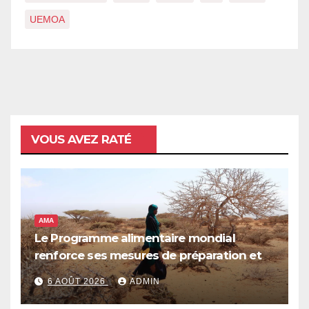
UEMOA
VOUS AVEZ RATÉ
AMA
Le Programme alimentaire mondial
renforce ses mesures de préparation et
de réponse face à la menace d’El Niño,
6 AOÛT 2026
ADMIN
qui pourrait plonger des dizaines de
millions de personnes dans l’insécurité