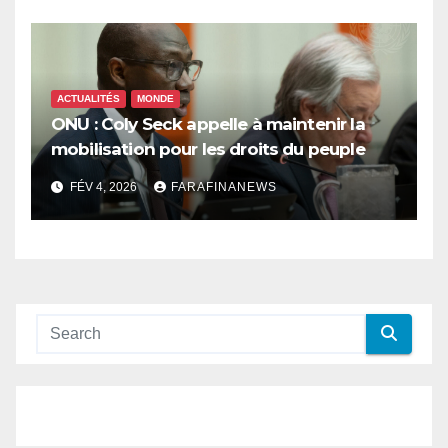
ACTUALITÉS
MONDE
ONU : Coly Seck appelle à maintenir la
mobilisation pour les droits du peuple
palestinien
FÉV 4, 2026
FARAFINANEWS