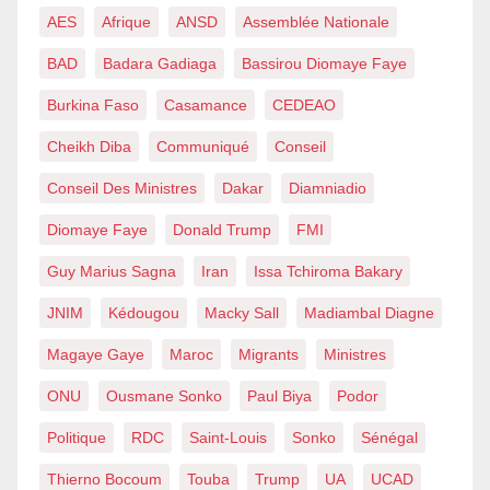
AES
Afrique
ANSD
Assemblée Nationale
BAD
Badara Gadiaga
Bassirou Diomaye Faye
Burkina Faso
Casamance
CEDEAO
Cheikh Diba
Communiqué
Conseil
Conseil Des Ministres
Dakar
Diamniadio
Diomaye Faye
Donald Trump
FMI
Guy Marius Sagna
Iran
Issa Tchiroma Bakary
JNIM
Kédougou
Macky Sall
Madiambal Diagne
Magaye Gaye
Maroc
Migrants
Ministres
ONU
Ousmane Sonko
Paul Biya
Podor
Politique
RDC
Saint-Louis
Sonko
Sénégal
Thierno Bocoum
Touba
Trump
UA
UCAD