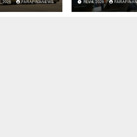
1, 2026
FARAFINANEWS
FÉV 4, 2026
FARAFINA
tions d’Air Sénégal SA
palestinien