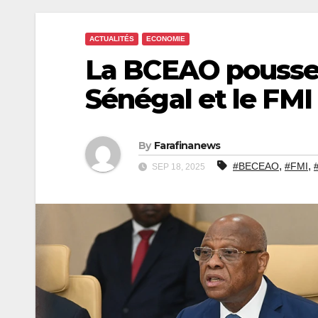
ACTUALITÉS
ECONOMIE
La BCEAO pousse 
Sénégal et le FMI
By
Farafinanews
,
,
#BECEAO
#FMI
SEP 18, 2025