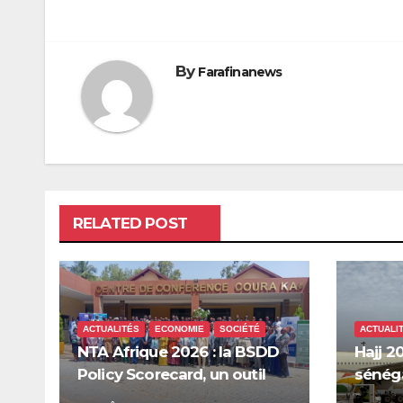
de
l’article
By
Farafinanews
RELATED POST
ACTUALITÉS
ECONOMIE
SOCIÉTÉ
ACTUALI
NTA Afrique 2026 : la BSDD
Hajj 20
Policy Scorecard, un outil
sénéga
pour mieux orienter les
Mecque