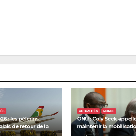
TÉS
ACTUALITÉS
MONDE
26 : les pèlerins
ONU : Coly Seck appelle
lais de retour de la
maintenir la mobilisati
 saluent les
pour les droits du peup