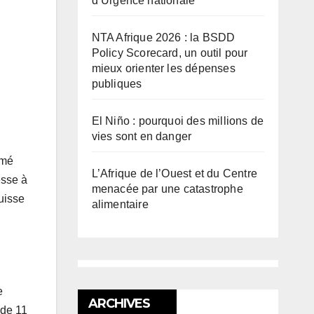
d’Urgence nationale
NTA Afrique 2026 : la BSDD
Policy Scorecard, un outil pour
mieux orienter les dépenses
publiques
El Niño : pourquoi des millions de
vies sont en danger
imé
L’Afrique de l’Ouest et du Centre
esse à
menacée par une catastrophe
uisse
alimentaire
e
ARCHIVES
 de 11