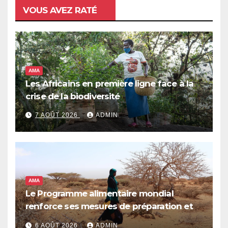
VOUS AVEZ RATÉ
AMA
Les Africains en première ligne face à la
crise de la biodiversité
7 AOÛT 2026
ADMIN
AMA
Le Programme alimentaire mondial
renforce ses mesures de préparation et
de réponse face à la menace d’El Niño,
6 AOÛT 2026
ADMIN