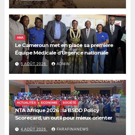
qui pourrait plonger des dizaines de
millions de personnes dans l’insécurité
alimentaire aiguë
AMA
Le Cameroun met en place sa première
Équipe Médicale d’Urgence nationale
5 AOÛT 2026
ADMIN
ACTUALITÉS
ECONOMIE
SOCIÉTÉ
NTA Afrique 2026 : la BSDD Policy
Scorecard, un outil pour mieux orienter
les dépenses publiques
4 AOÛT 2026
FARAFINANEWS