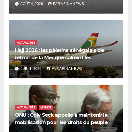
les dépenses publiques
AOÛT 4, 2026
FARAFINANEWS
ACTUALITÉS
Hajj 2026 : les pèlerins sénégalais de
retour de la Mecque saluent les
innovations d’Air Sénégal SA
JUIN 1, 2026
FARAFINANEWS
ACTUALITÉS
MONDE
ONU : Coly Seck appelle à maintenir la
mobilisation pour les droits du peuple
palestinien