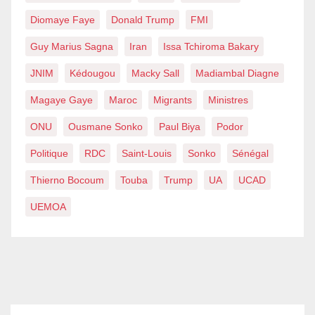
Diomaye Faye
Donald Trump
FMI
Guy Marius Sagna
Iran
Issa Tchiroma Bakary
JNIM
Kédougou
Macky Sall
Madiambal Diagne
Magaye Gaye
Maroc
Migrants
Ministres
ONU
Ousmane Sonko
Paul Biya
Podor
Politique
RDC
Saint-Louis
Sonko
Sénégal
Thierno Bocoum
Touba
Trump
UA
UCAD
UEMOA