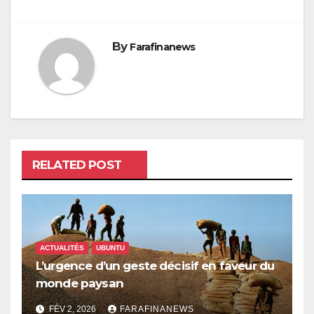
By
Farafinanews
RELATED POST
ACTUALITÉS
UBUNTU
L’urgence d’un geste décisif en faveur du
monde paysan
FÉV 2, 2026
FARAFINANEWS