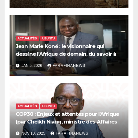
ACTUALITÉS
UBUNTU
Jean Marie Koné : le visionnaire qui
dessine l’Afrique de demain, du savoir à
l’innovation
JAN 5, 2026
FARAFINANEWS
ACTUALITÉS
UBUNTU
COP30 : Enjeux et attentes pour l’Afrique
(par Cheikh Niang, ministre des Affaires
étrangères)
NOV 10, 2025
FARAFINANEWS