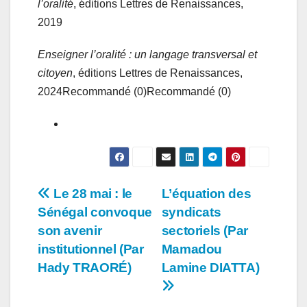
l’oralité
, éditions Lettres de Renaissances,
2019
Enseigner l’oralité : un langage transversal et
citoyen
, éditions Lettres de Renaissances,
2024Recommandé (0)Recommandé (0)
Navigation
Le 28 mai : le
L’équation des
Sénégal convoque
syndicats
de
son avenir
sectoriels (Par
l’article
institutionnel (Par
Mamadou
Hady TRAORÉ)
Lamine DIATTA)