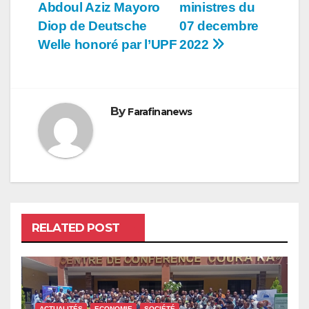
de
Abdoul Aziz Mayoro
ministres du
l’article
Diop de Deutsche
07 decembre
Welle honoré par l’UPF
2022
By
Farafinanews
RELATED POST
ACTUALITÉS
ECONOMIE
SOCIÉTÉ