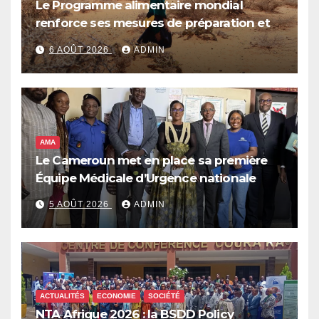
Le Programme alimentaire mondial
renforce ses mesures de préparation et
de réponse face à la menace d’El Niño,
6 AOÛT 2026
ADMIN
qui pourrait plonger des dizaines de
millions de personnes dans l’insécurité
alimentaire aiguë
AMA
Le Cameroun met en place sa première
Équipe Médicale d’Urgence nationale
5 AOÛT 2026
ADMIN
ACTUALITÉS
ECONOMIE
SOCIÉTÉ
NTA Afrique 2026 : la BSDD Policy