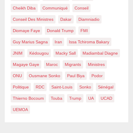
Cheikh Diba
Communiqué
Conseil
Conseil Des Ministres
Dakar
Diamniadio
Diomaye Faye
Donald Trump
FMI
Guy Marius Sagna
Iran
Issa Tchiroma Bakary
JNIM
Kédougou
Macky Sall
Madiambal Diagne
Magaye Gaye
Maroc
Migrants
Ministres
ONU
Ousmane Sonko
Paul Biya
Podor
Politique
RDC
Saint-Louis
Sonko
Sénégal
Thierno Bocoum
Touba
Trump
UA
UCAD
UEMOA