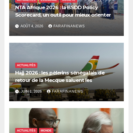
NTA Afrique 2026 : la BSDD Policy
Scorecard, un outil pour mieux orienter
les dépenses publiques
AOÛT 4, 2026
FARAFINANEWS
ACTUALITÉS
Hajj 2026 : les pèlerins sénégalais de
retour de la Mecque saluent les
innovations d’Air Sénégal SA
JUIN 1, 2026
FARAFINANEWS
ACTUALITÉS
MONDE