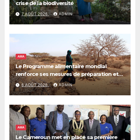
crise de la biodiversité
7 AOÛT 2026
ADMIN
AMA
Le Programme alimentaire mondial
renforce ses mesures de préparation et
de réponse face à la menace d’El Niño,
6 AOÛT 2026
ADMIN
qui pourrait plonger des dizaines de
millions de personnes dans l’insécurité
alimentaire aiguë
AMA
Le Cameroun met en place sa première