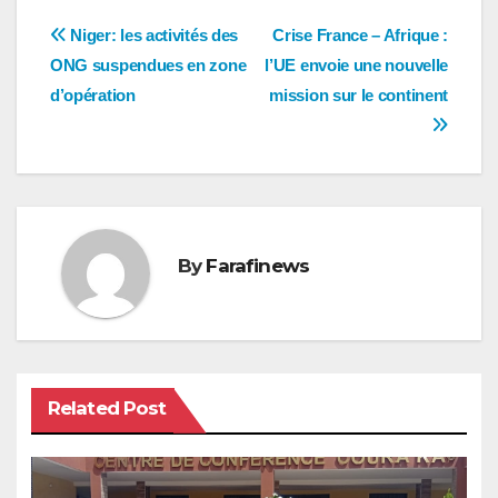
Navigation
Niger: les activités des
Crise France – Afrique :
ONG suspendues en zone
l’UE envoie une nouvelle
de
d’opération
mission sur le continent
l’article
By
Farafinews
Related Post