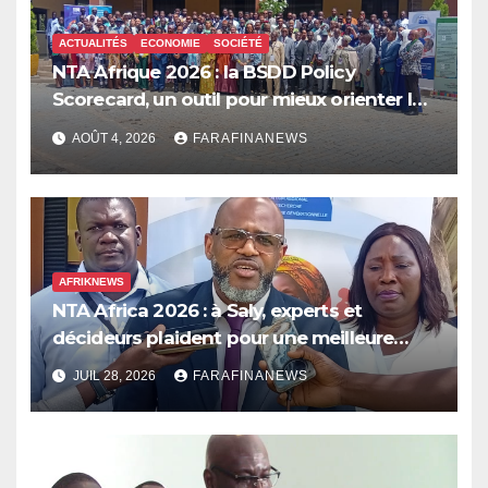
ACTUALITÉS
ECONOMIE
SOCIÉTÉ
NTA Afrique 2026 : la BSDD Policy
Scorecard, un outil pour mieux orienter les
dépenses publiques
AOÛT 4, 2026
FARAFINANEWS
AFRIKNEWS
NTA Africa 2026 : à Saly, experts et
décideurs plaident pour une meilleure
prise en compte de l’économie des soins
JUIL 28, 2026
FARAFINANEWS
en Afrique