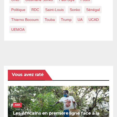
Politique
RDC
Saint-Louis
Sonko
Sénégal
Thierno Bocoum
Touba
Trump
UA
UCAD
UEMOA
Vous avez raté
AMA
Les Africains en première ligne face à la