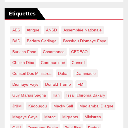
Étiquettes
AES
Afrique
ANSD
Assemblée Nationale
BAD
Badara Gadiaga
Bassirou Diomaye Faye
Burkina Faso
Casamance
CEDEAO
Cheikh Diba
Communiqué
Conseil
Conseil Des Ministres
Dakar
Diamniadio
Diomaye Faye
Donald Trump
FMI
Guy Marius Sagna
Iran
Issa Tchiroma Bakary
JNIM
Kédougou
Macky Sall
Madiambal Diagne
Magaye Gaye
Maroc
Migrants
Ministres
ONU
Ousmane Sonko
Paul Biya
Podor