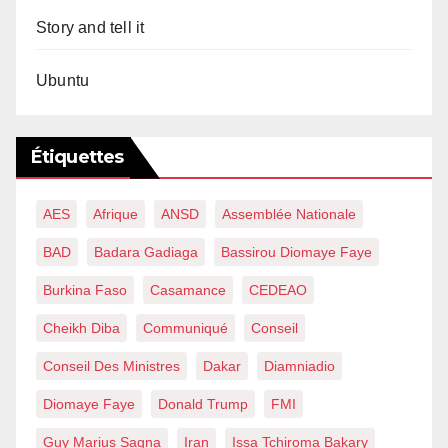
Story and tell it
Ubuntu
Étiquettes
AES
Afrique
ANSD
Assemblée Nationale
BAD
Badara Gadiaga
Bassirou Diomaye Faye
Burkina Faso
Casamance
CEDEAO
Cheikh Diba
Communiqué
Conseil
Conseil Des Ministres
Dakar
Diamniadio
Diomaye Faye
Donald Trump
FMI
Guy Marius Sagna
Iran
Issa Tchiroma Bakary