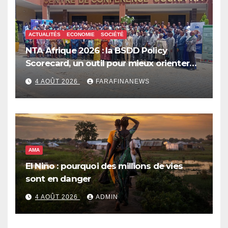
ACTUALITÉS
ECONOMIE
SOCIÉTÉ
NTA Afrique 2026 : la BSDD Policy
Scorecard, un outil pour mieux orienter
les dépenses publiques
4 AOÛT 2026
FARAFINANEWS
AMA
El Niño : pourquoi des millions de vies
sont en danger
4 AOÛT 2026
ADMIN