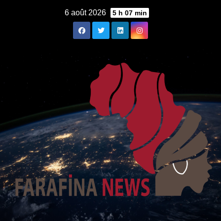
Skip
6 août 2026
5 h 07 min
to
content