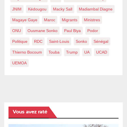
JNIM
Kédougou
Macky Sall
Madiambal Diagne
Magaye Gaye
Maroc
Migrants
Ministres
ONU
Ousmane Sonko
Paul Biya
Podor
Politique
RDC
Saint-Louis
Sonko
Sénégal
Thierno Bocoum
Touba
Trump
UA
UCAD
UEMOA
Vous avez raté