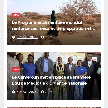
AMA
Le Programme alimentaire mondial
renforce ses mesures de préparation et
de réponse face à la menace d’El Niño,
6 AOÛT 2026
ADMIN
qui pourrait plonger des dizaines de
millions de personnes dans l’insécurité
alimentaire aiguë
AMA
Le Cameroun met en place sa première
Équipe Médicale d’Urgence nationale
5 AOÛT 2026
ADMIN