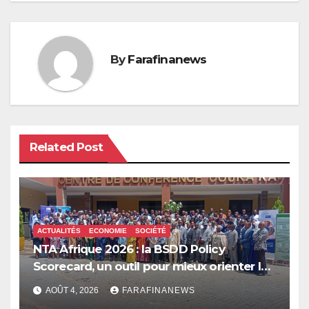
By
Farafinanews
Related Post
ACTUALITÉS
ECONOMIE
SOCIÉTÉ
NTA Afrique 2026 : la BSDD Policy
Scorecard, un outil pour mieux orienter les
dépenses publiques
AOÛT 4, 2026
FARAFINANEWS