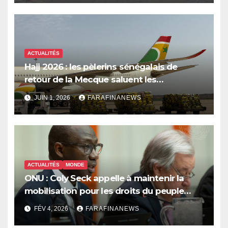
ACTUALITÉS
Hajj 2026 : les pèlerins sénégalais de
retour de la Mecque saluent les
innovations d’Air Sénégal SA
JUIN 1, 2026
FARAFINANEWS
ACTUALITÉS
MONDE
ONU : Coly Seck appelle à maintenir la
mobilisation pour les droits du peuple
palestinien
FÉV 4, 2026
FARAFINANEWS