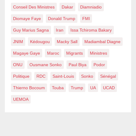
Conseil Des Ministres
Dakar
Diamniadio
Diomaye Faye
Donald Trump
FMI
Guy Marius Sagna
Iran
Issa Tchiroma Bakary
JNIM
Kédougou
Macky Sall
Madiambal Diagne
Magaye Gaye
Maroc
Migrants
Ministres
ONU
Ousmane Sonko
Paul Biya
Podor
Politique
RDC
Saint-Louis
Sonko
Sénégal
Thierno Bocoum
Touba
Trump
UA
UCAD
UEMOA