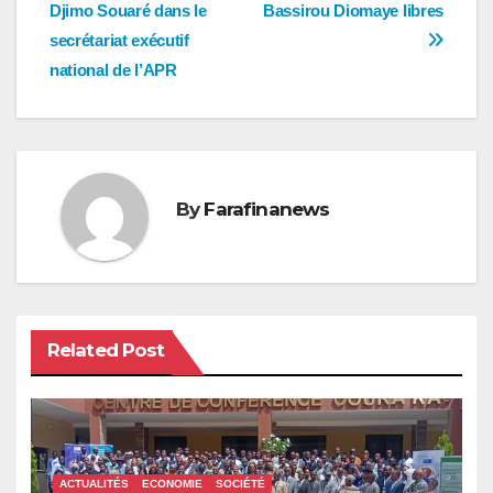
Djimo Souaré dans le
Bassirou Diomaye libres
de
secrétariat exécutif
l’article
national de l’APR
By
Farafinanews
Related Post
ACTUALITÉS
ECONOMIE
SOCIÉTÉ