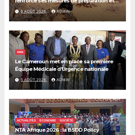
renforce ses mesures de préparation et
de réponse face à la menace d’El Niño,
6 AOÛT 2026
ADMIN
qui pourrait plonger des dizaines de
millions de personnes dans l’insécurité
alimentaire aiguë
AMA
Le Cameroun met en place sa première
Équipe Médicale d’Urgence nationale
5 AOÛT 2026
ADMIN
ACTUALITÉS
ECONOMIE
SOCIÉTÉ
NTA Afrique 2026 : la BSDD Policy