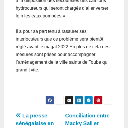
à la disposition des secouristes des camions
hydrocureurs qui seront chargés d’aller verser
loin les eaux pompées »
Il a pour sa part tenu à rassurer ses
interlocuteurs que ce problème sera bientôt
réglé avant le magal 2022.En plus de cela des
mesures sont prises pour accompagner
l’aménagement de la ville sainte de Touba qui
grandit vite.
Navigation
La presse
Conciliation entre
sénégalaise en
Macky Sall et