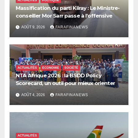
ACTUALITÉS
POLITIQUE
Massification du parti Kiiray : Le Ministre-
conseiller Mor Sarr passe à l’offensive
AOÛT 9, 2026
FARAFINANEWS
ACTUALITÉS
ECONOMIE
SOCIÉTÉ
NTA Afrique 2026 : la BSDD Policy
Scorecard, un outil pour mieux orienter
les dépenses publiques
AOÛT 4, 2026
FARAFINANEWS
ACTUALITÉS