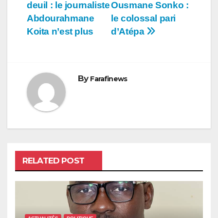
de
deuil : le journaliste
Ousmane Sonko :
l’article
Abdourahmane
le colossal pari
Koita n’est plus
d’Atépa
By
Farafinews
RELATED POST