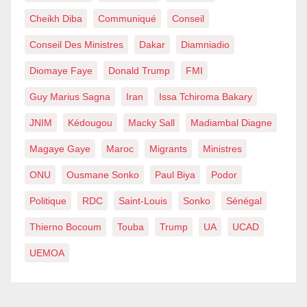
Cheikh Diba
Communiqué
Conseil
Conseil Des Ministres
Dakar
Diamniadio
Diomaye Faye
Donald Trump
FMI
Guy Marius Sagna
Iran
Issa Tchiroma Bakary
JNIM
Kédougou
Macky Sall
Madiambal Diagne
Magaye Gaye
Maroc
Migrants
Ministres
ONU
Ousmane Sonko
Paul Biya
Podor
Politique
RDC
Saint-Louis
Sonko
Sénégal
Thierno Bocoum
Touba
Trump
UA
UCAD
UEMOA