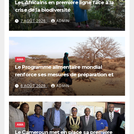
Les Africains en première ligne face à la
crise de la biodiversité
7 AOÛT 2026
ADMIN
AMA
Le Programme alimentaire mondial
renforce ses mesures de préparation et
de réponse face à la menace d’El Niño,
6 AOÛT 2026
ADMIN
qui pourrait plonger des dizaines de
millions de personnes dans l’insécurité
alimentaire aiguë
AMA
Le Cameroun met en place sa première