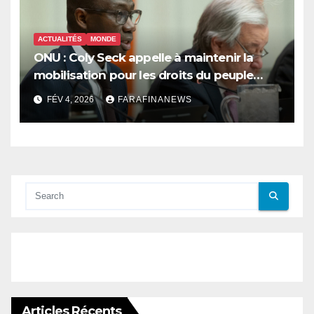
ACTUALITÉS
MONDE
ONU : Coly Seck appelle à maintenir la
mobilisation pour les droits du peuple
palestinien
FÉV 4, 2026
FARAFINANEWS
Articles Récents