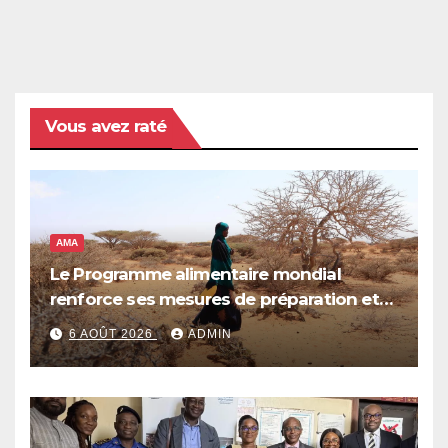
Vous avez raté
AMA
Le Programme alimentaire mondial
renforce ses mesures de préparation et
de réponse face à la menace d’El Niño,
6 AOÛT 2026
ADMIN
qui pourrait plonger des dizaines de
millions de personnes dans l’insécurité
alimentaire aiguë