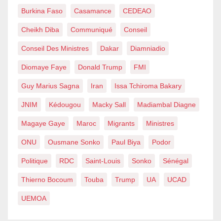
Burkina Faso
Casamance
CEDEAO
Cheikh Diba
Communiqué
Conseil
Conseil Des Ministres
Dakar
Diamniadio
Diomaye Faye
Donald Trump
FMI
Guy Marius Sagna
Iran
Issa Tchiroma Bakary
JNIM
Kédougou
Macky Sall
Madiambal Diagne
Magaye Gaye
Maroc
Migrants
Ministres
ONU
Ousmane Sonko
Paul Biya
Podor
Politique
RDC
Saint-Louis
Sonko
Sénégal
Thierno Bocoum
Touba
Trump
UA
UCAD
UEMOA