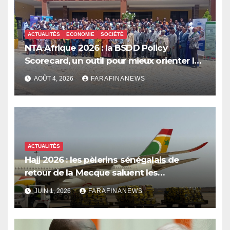
ACTUALITÉS
ECONOMIE
SOCIÉTÉ
NTA Afrique 2026 : la BSDD Policy
Scorecard, un outil pour mieux orienter les
dépenses publiques
AOÛT 4, 2026
FARAFINANEWS
ACTUALITÉS
Hajj 2026 : les pèlerins sénégalais de
retour de la Mecque saluent les
innovations d’Air Sénégal SA
JUIN 1, 2026
FARAFINANEWS