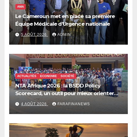
AMA
Le Cameroun met en place sa première
Équipe Médicale d’Urgence nationale
5 AOÛT 2026
ADMIN
ACTUALITÉS
ECONOMIE
SOCIÉTÉ
NTA Afrique 2026 : la BSDD Policy
Scorecard, un outil pour mieux orienter
les dépenses publiques
4 AOÛT 2026
FARAFINANEWS