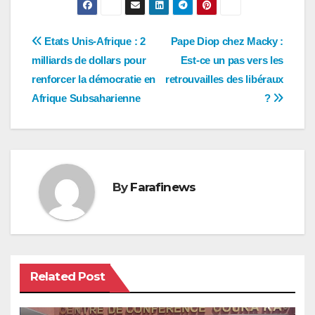
Navigation
Etats Unis-Afrique : 2
Pape Diop chez Macky :
milliards de dollars pour
Est-ce un pas vers les
de
renforcer la démocratie en
retrouvailles des libéraux
l’article
Afrique Subsaharienne
?
By
Farafinews
Related Post