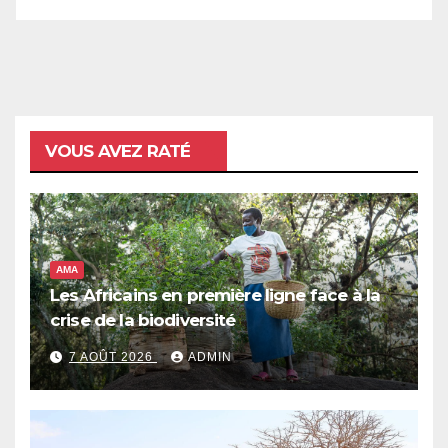
VOUS AVEZ RATÉ
AMA
Les Africains en première ligne face à la
crise de la biodiversité
7 AOÛT 2026
ADMIN