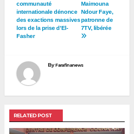
communauté
Maimouna
de
internationale dénonce
Ndour Faye,
l’article
des exactions massives
patronne de
lors de la prise d’El-
7TV, libérée
Fasher
By
Farafinanews
RELATED POST