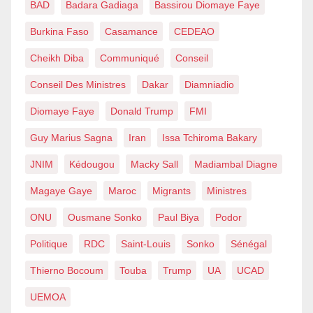
BAD
Badara Gadiaga
Bassirou Diomaye Faye
Burkina Faso
Casamance
CEDEAO
Cheikh Diba
Communiqué
Conseil
Conseil Des Ministres
Dakar
Diamniadio
Diomaye Faye
Donald Trump
FMI
Guy Marius Sagna
Iran
Issa Tchiroma Bakary
JNIM
Kédougou
Macky Sall
Madiambal Diagne
Magaye Gaye
Maroc
Migrants
Ministres
ONU
Ousmane Sonko
Paul Biya
Podor
Politique
RDC
Saint-Louis
Sonko
Sénégal
Thierno Bocoum
Touba
Trump
UA
UCAD
UEMOA