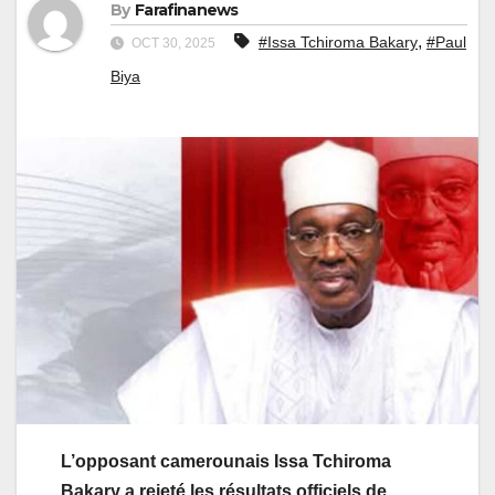
By
Farafinanews
,
#Issa Tchiroma Bakary
#Paul
OCT 30, 2025
Biya
L’opposant camerounais Issa Tchiroma
Bakary a rejeté les résultats officiels de