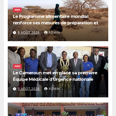
AMA
Le Programme alimentaire mondial
renforce ses mesures de préparation et
de réponse face à la menace d’El Niño,
6 AOÛT 2026
ADMIN
qui pourrait plonger des dizaines de
millions de personnes dans l’insécurité
alimentaire aiguë
AMA
Le Cameroun met en place sa première
Équipe Médicale d’Urgence nationale
5 AOÛT 2026
ADMIN