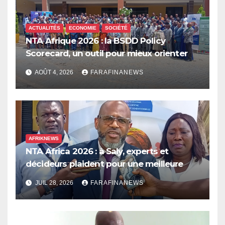
ACTUALITÉS
ECONOMIE
SOCIÉTÉ
NTA Afrique 2026 : la BSDD Policy
Scorecard, un outil pour mieux orienter
les dépenses publiques
AOÛT 4, 2026
FARAFINANEWS
AFRIKNEWS
NTA Africa 2026 : à Saly, experts et
décideurs plaident pour une meilleure
prise en compte de l’économie des soins
JUIL 28, 2026
FARAFINANEWS
en Afrique